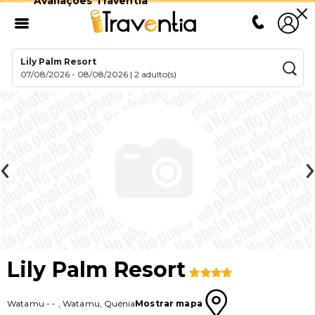
Avaliações Traventia
Lily Palm Resort
07/08/2026
-
08/08/2026
|
2 adulto(s)
Lily Palm Resort
Watamu
-
-
,
Watamu
,
Quénia
Mostrar mapa