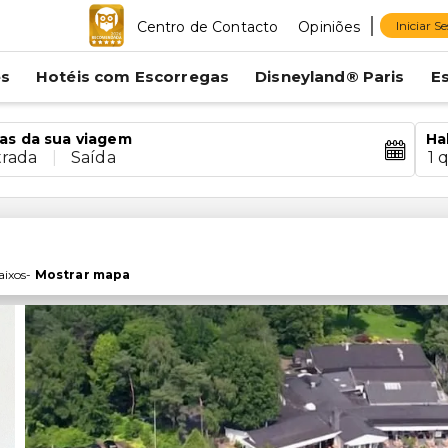
Centro de Contacto
Opiniões
Iniciar S
es
Hotéis com Escorregas
Disneyland® Paris
E
as da sua viagem
Ha
trada
|
Saída
1 
aixos
-
Mostrar mapa