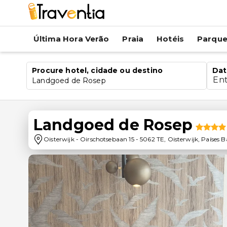
Última Hora Verão
Praia
Hotéis
Parqu
Procure hotel, cidade ou destino
Dat
En
Landgoed de Rosep
Landgoed de Rosep
Oisterwijk
-
Oirschotsebaan 15
-
5062 TE
,
Oisterwijk
,
Países B