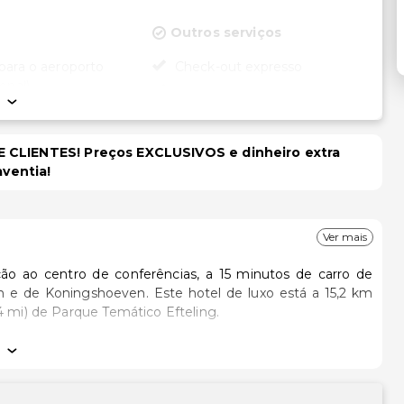
e
Outros serviços
para o aeroporto
Check-out expresso
onal)
Cofre na recepção
Equipa multilíngue
dade
Aluguer de bicicletas no local
 CLIENTES! Preços EXCLUSIVOS e dinheiro extra
el para cadeira de
Serviço de lavanderia
aventia!
Check-in expresso
or (propriedade de
Serviço de lavanderia/lavagem
vel)
a seco
Ver mais
ade no quarto (em
ecionados)
ão ao centro de conferências, a 15 minutos de carro de
cessível para
ste hotel de luxo está a 15,2 km
rodas
4 mi) de Parque Temático Efteling.
ssível para cadeira
r e um televisor de ecrã plano. O acesso à internet sem
 dia, assista a uma seleção de canais digitais. As casas de
itness acessível
cadores de cabelo. As comodidades incluem ainda telefone,
a de rodas