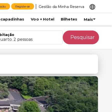
Gestão da Minha Reserva
essão
Registe-se
scapadinhas
Voo + Hotel
Bilhetes
Mais
bitação
Pesquisar
quarto. 2 pessoas