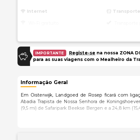
Internet
Transport
Wi-Fi gratuito
Transporte 
(custo adici
Estacionamento
Acessibili
Estacionamento gratuito
Registe-se
na nossa ZONA DE
IMPORTANTE
Spa acessív
para as suas viagens com o Mealheiro da Tr
rodas
Piscina e Bem-estar
Sem elevad
Spa de serviço completo
um único ní
Informação Geral
Serviços de spa no local
Acessibilid
Sala(s) de tratamento de spa
quartos sel
Em Oisterwijk, Landgoed de Rosep ficará com ligaç
Recepção a
Abadia Trapista de Nossa Senhora de Koningshoeven e de Koningshoeven. E
Instalações
cadeira de 
(9,5 mi) de Safaripark Beekse Bergen e a 24,8 km (15,
Piscina ace
Salas de reunião
Sinta-se em casa num dos 70 quartos, com um miniba
de rodas
TV em áreas comuns
fios permite-lhe estar sempre contactável. Ao final do
Centro de f
Armazenamento seguro para
banho privativas têm artigos de higiene grátis e se
para cadeir