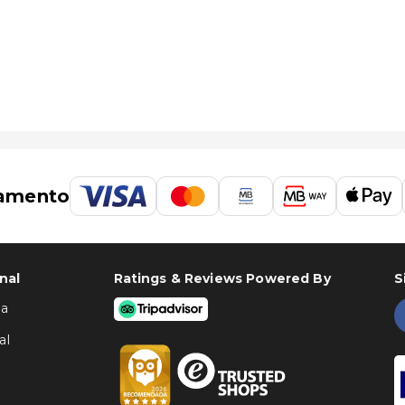
amento
 de Eindhoven (EIN) - 21,9 km/13,6 mi
nal
Ratings & Reviews Powered By
S
ha
al