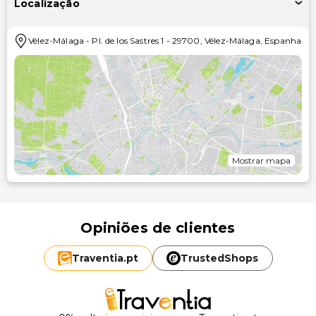
Localização
Vélez-Málaga
-
Pl. de los Sastres 1
-
29700
,
Vélez-Málaga
,
Espanha
Mostrar mapa
Opiniões de clientes
Traventia.
pt
TrustedShops