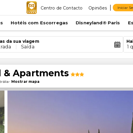
Centro de Contacto
Opiniões
Iniciar S
es
Hotéis com Escorregas
Disneyland® Paris
E
as da sua viagem
Ha
trada
|
Saída
1 
el & Apartments
rália
-
Mostrar mapa