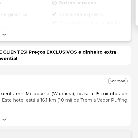
s
Outros serviços
 de ginástica
Check-out expresso
Serviço de babá ou cuidados
dade
infantis (taxa extra)
Equipa multilíngue
cessível para
Serviço de lavanderia/lavagem
rodas
 CLIENTES! Preços EXCLUSIVOS e dinheiro extra
a seco
ssível para cadeira
aventia!
Ver mais
ments em Melbourne (Wantirna), ficará a 15 minutos de
ng
.
-ondas. O acesso à internet sem fios permite-lhe estar
seleção de canais por cabo. As casas de banho têm artigos
idades incluem ainda telefone, além de secretárias e de