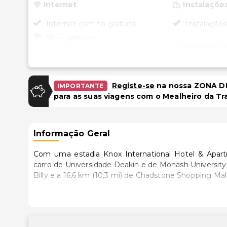
Internet
Instalaçõe
Internet com fio gratuito
Instalações
Wi-Fi gratuito
Acessibili
Estacionamento
Recepção a
cadeira de 
Estacionamento gratuito
Registe-se
na nossa ZONA DE
IMPORTANTE
Caminho ace
Estacionamento no local
para as suas viagens com o Mealheiro da Tr
de rodas
Piscina e Bem-estar
Informação Geral
Uso de ginásio nas
proximidades (desconto)
Com uma estadia Knox International Hotel & Apart
carro de Universidade Deakin e de Monash University. Este hotel está a 16,1 km (10 mi) de Trem a Vapor Puffi
Billy e a 16,6 km (10,3 mi) de Chadstone Shopping Mall
Sinta-se em casa num dos 52 quartos com um micro
sempre contactável. Ao final do dia, assista a uma 
de higiene grátis e secadores de cabelo. As comod