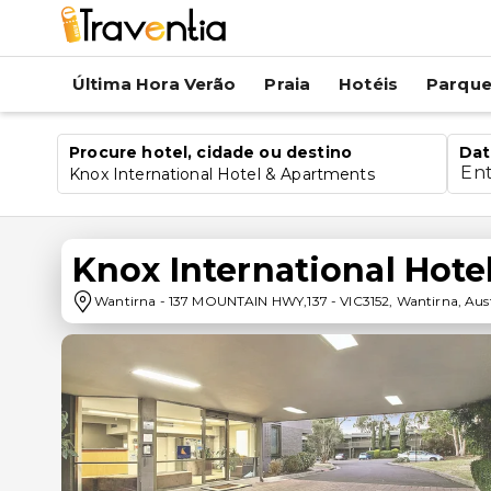
Última Hora Verão
Praia
Hotéis
Parqu
Procure hotel, cidade ou destino
Dat
En
Knox International Hotel & Apartments
Knox International Hot
Wantirna
-
137 MOUNTAIN HWY,137
-
VIC3152
,
Wantirna
,
Aust