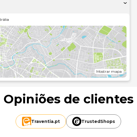
ire partido das várias comodidades e serviços ao seu dispor,
rália
ox International Hotel & Apartments.
da rápido, um serviço de limpeza a seco e assistência
ómetro mais próximo.
Mostrar mapa
Opiniões de clientes
Traventia.
pt
TrustedShops
i