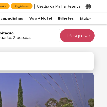
Gestão da Minha Reserva
essão
Registe-se
scapadinhas
Voo + Hotel
Bilhetes
Mais
bitação
Pesquisar
quarto. 2 pessoas