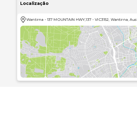
áreas de estar separadas.
Localização
Desfrute de fantásticas vistas a partir do jardim ou t
Wantirna
-
137 MOUNTAIN HWY,137
-
VIC3152
,
Wantirna
,
Aust
incluindo Wi-fi grátis e serviço de baby-sitter.
Para recarregar baterias, dirija-se ao restaurante dKn
As principais comodidades incluem registo de saí
multilingue. Há estacionamento grátis no local.
As distâncias são apresentadas à 0,1 milha e ao quil
Knox Private Hospital - 1,2 km/0,7 mi
Westfield Knox - 2,8 km/1,8 mi
Morack Golf Course - 3,2 km/2 mi
State Basketball Centre - 3,4 km/2,1 mi
Nunawading Basketball Centre - 5 km/3,1 mi
Centro Comercial Eastland - 5,5 km/3,4 mi
Centro Comercial Forest Hill Chase - 7,1 km/4,4 mi
The Glen Shopping Centre - 7,2 km/4,5 mi
Caribbean Gardens Chair Lift - 7,8 km/4,9 mi
Parque Nacional de Dandenong Ranges - 9 km/5,6 m