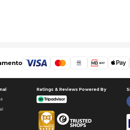
rnational Hotel & Apartments é o Aeroporto de Melbourne
amento
nal
Ratings & Reviews Powered By
S
ha
al