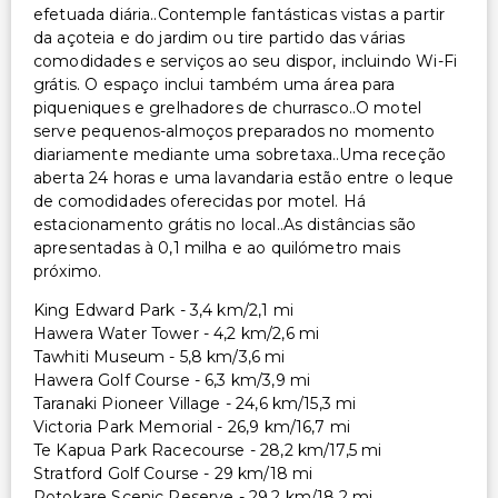
efetuada diária..Contemple fantásticas vistas a partir
da açoteia e do jardim ou tire partido das várias
comodidades e serviços ao seu dispor, incluindo Wi-Fi
grátis. O espaço inclui também uma área para
piqueniques e grelhadores de churrasco..O motel
serve pequenos-almoços preparados no momento
diariamente mediante uma sobretaxa..Uma receção
aberta 24 horas e uma lavandaria estão entre o leque
de comodidades oferecidas por motel. Há
estacionamento grátis no local..As distâncias são
apresentadas à 0,1 milha e ao quilómetro mais
próximo.
King Edward Park - 3,4 km/2,1 mi
Hawera Water Tower - 4,2 km/2,6 mi
Tawhiti Museum - 5,8 km/3,6 mi
Hawera Golf Course - 6,3 km/3,9 mi
Taranaki Pioneer Village - 24,6 km/15,3 mi
Victoria Park Memorial - 26,9 km/16,7 mi
Te Kapua Park Racecourse - 28,2 km/17,5 mi
Stratford Golf Course - 29 km/18 mi
Rotokare Scenic Reserve - 29,2 km/18,2 mi