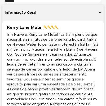
Acessibilidade
Informação Geral
Sem elevador (propriedade de um único nível)
Acessibilidade no quarto (em quartos selecionados)
Kerry Lane Motel
Recepção acessível para cadeira de rodas
Em Hawera, Kerry Lane Motel ficará em pleno parque
Receção com concierge acessível para cadeira de
nacional, a 5 minutos de carro de King Edward Park e
rodas
de Hawera Water Tower. Este motel está a 5,8 km (3,6
Caminho acessível para cadeira de rodas
mi) de Tawhiti Museum e a 6,3 km (3,9 mi) de Hawera
Golf Course..Sinta-se em casa num dos 27 quartos,
Outros serviços
com um micro-ondas e um televisor de ecrã plano. O
leque de entretenimento ao seu dispor inclui uma
Serviço de lavanderia
seleção de canais por cabo e um leitor de DVD, para
ver os seus filmes ou séries de entretenimento
favoritas. Ligue-se à internet sem fios grátis e
aproveite para dar uma espreitadela pelo seu e-mail.
As casas de banho privativas dispõem de um polibã,
artigos de higiene grátis e secadores de cabelo. As
comodidades incluem ainda uma cafeteira/bule e um
ferro/tábua de engomar. A limpeza dos quartos é