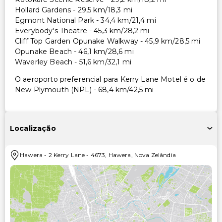
Hollard Gardens - 29,5 km/18,3 mi
Egmont National Park - 34,4 km/21,4 mi
Everybody's Theatre - 45,3 km/28,2 mi
Cliff Top Garden Opunake Walkway - 45,9 km/28,5 mi
Opunake Beach - 46,1 km/28,6 mi
Waverley Beach - 51,6 km/32,1 mi
O aeroporto preferencial para Kerry Lane Motel é o de
New Plymouth (NPL) - 68,4 km/42,5 mi
Localização
Hawera
-
2 Kerry Lane
-
4673
,
Hawera
,
Nova Zelândia