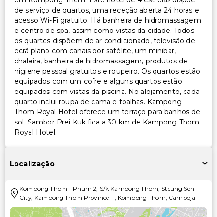
em Kompong Thom. Este hotel de 4 estrelas dispõe
de serviço de quartos, uma receção aberta 24 horas e
acesso Wi-Fi gratuito. Há banheira de hidromassagem
e centro de spa, assim como vistas da cidade. Todos
os quartos dispõem de ar condicionado, televisão de
ecrã plano com canais por satélite, um minibar,
chaleira, banheira de hidromassagem, produtos de
higiene pessoal gratuitos e roupeiro. Os quartos estão
equipados com um cofre e alguns quartos estão
equipados com vistas da piscina. No alojamento, cada
quarto inclui roupa de cama e toalhas. Kampong
Thom Royal Hotel oferece um terraço para banhos de
sol. Sambor Prei Kuk fica a 30 km de Kampong Thom
Royal Hotel.
Localização
Kompong Thom
-
Phum 2, S/K Kampong Thom, Steung Sen
City, Kampong Thom Province
-
,
Kompong Thom
,
Camboja