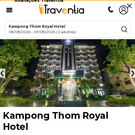
Avaliações Traventia
Kampong Thom Royal Hotel
08/08/2026
-
09/08/2026
|
2 adulto(s)
Kampong Thom Royal
Hotel