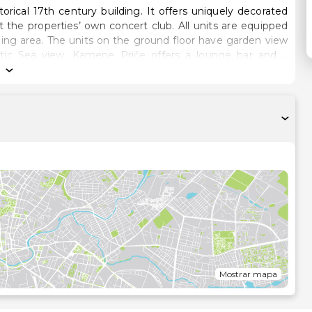
rical 17th century building. It offers uniquely decorated
es’ own concert club. All units are equipped
 dining area. The units on the ground floor have garden view
ers a lounge bar and a
n the weather is nice, guests can enjoy their meals on the
Mostrar mapa