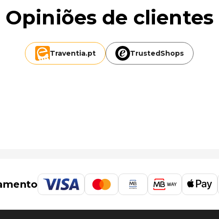
Opiniões de clientes
Traventia.
pt
TrustedShops
amento