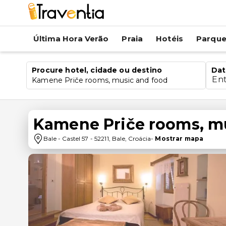
Última Hora Verão
Praia
Hotéis
Parqu
Procure hotel, cidade ou destino
Dat
En
Kamene Priče rooms, music and food
Kamene Priče rooms, m
Bale
-
Castel 57
-
52211
,
Bale
,
Croácia
-
Mostrar mapa