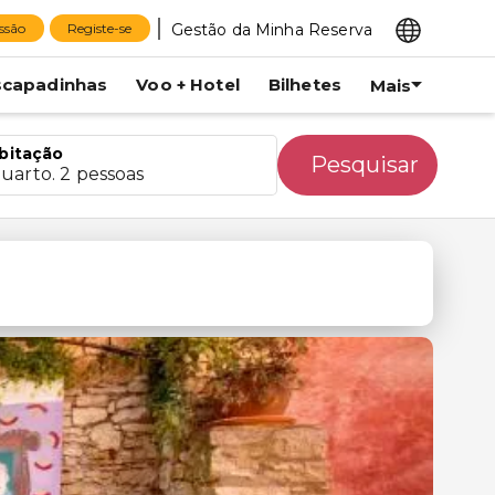
Gestão da Minha Reserva
essão
Registe-se
scapadinhas
Voo + Hotel
Bilhetes
Mais
bitação
Pesquisar
quarto. 2 pessoas