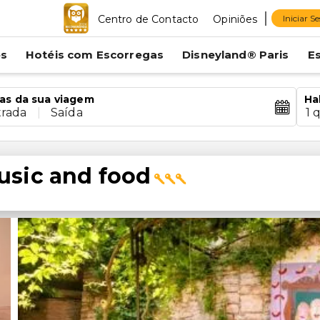
Centro de Contacto
Opiniões
Iniciar S
es
Hotéis com Escorregas
Disneyland® Paris
E
as da sua viagem
Ha
trada
|
Saída
1 
usic and food