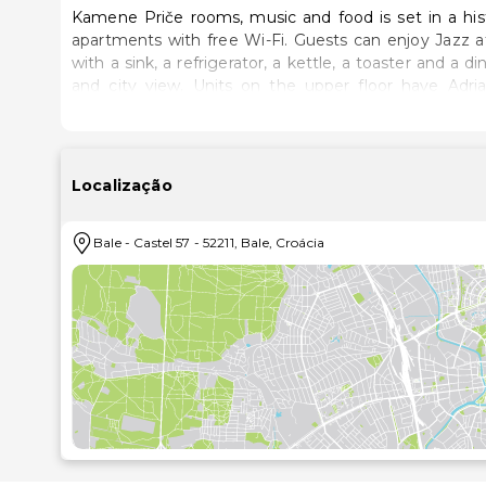
Kamene Priče rooms, music and food is set in a histo
apartments with free Wi-Fi. Guests can enjoy Jazz at the properti
with a sink, a refrigerator, a kettle, a toaster and a
and city view. Units on the upper floor have Adriatic Sea view. Kamene Priče off
restaurant, serving traditional Croatian cuisine. Whe
unique stone terrace. Kamene Priče Apartments is located at a 7-km distance from the shore of the Adriatic
Sea. Free public parking is offered nearby.
Localização
Bale
-
Castel 57
-
52211
,
Bale
,
Croácia