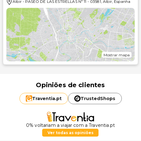
Albir
-
PASEO DE LAS ESTRELLAS Nº 11
-
03581
,
Albir
,
Espanha
Mostrar mapa
Opiniões de clientes
Traventia.
pt
TrustedShops
0% voltariam a viajar com a Traventia.pt
Ver todas as opiniões