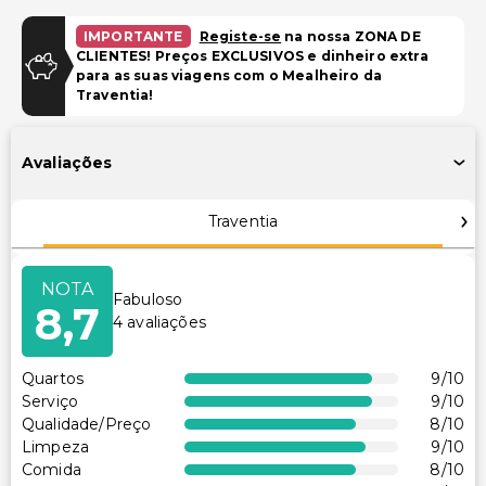
Piscina e Bem-estar
IMPORTANTE
Registe-se
na nossa ZONA DE
CLIENTES! Preços EXCLUSIVOS e dinheiro extra
Piscina infantil
para as suas viagens com o Mealheiro da
Traventia!
Instalações
Sala de jogos/arcade
Avaliações
Espaço para conferências
Traventia
Lazer
Discoteca
NOTA
Fabuloso
8,7
Outros serviços
4
avaliações
Cofre na recepção
Quartos
9
/10
Aluguer de bicicletas no local
Serviço
9
/10
Serviço de lavanderia
Qualidade/Preço
8
/10
Limpeza
9
/10
Serviço de lavanderia/lavagem a seco
Comida
8
/10