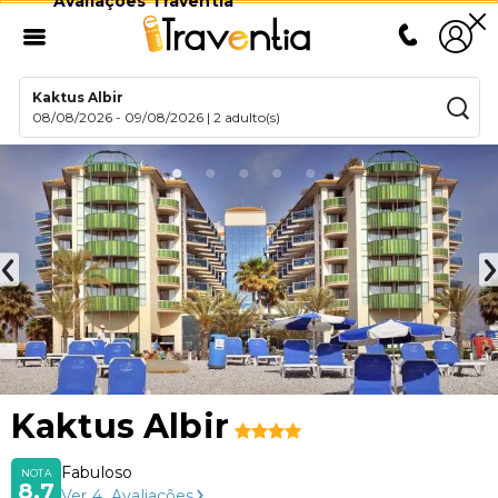
Avaliações Traventia
Kaktus Albir
08/08/2026
-
09/08/2026
|
2 adulto(s)
Kaktus Albir
Fabuloso
NOTA
8,7
Ver
4
Avaliações