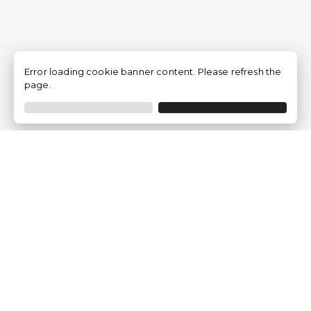
Error loading cookie banner content. Please refresh the
page.
Empresa
Quem somos?
Opiniões de Clientes
Aviso Legal
Condições Gerais