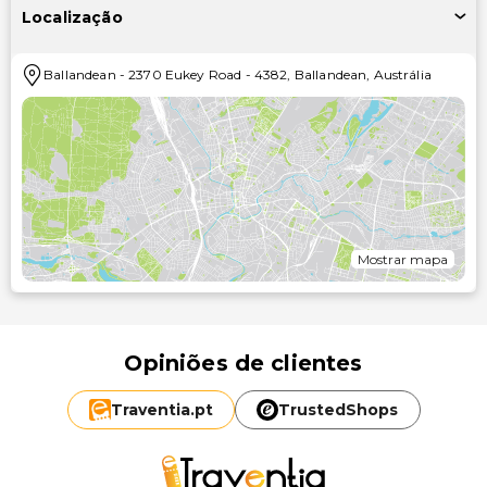
Localização
Ballandean
-
2370 Eukey Road
-
4382
,
Ballandean
,
Austrália
Mostrar mapa
Opiniões de clientes
Traventia.
pt
TrustedShops