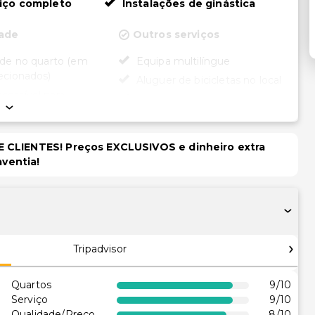
viço completo
Instalações de ginástica
dade
Outros serviços
ade no quarto (em
Equipa multilíngue
ecionados)
Aluguer de bicicletas no local
cessível para
Serviço de lavanderia
rodas
Serviço de lavanderia/lavagem
ssível para cadeira
a seco
 CLIENTES! Preços EXCLUSIVOS e dinheiro extra
aventia!
itness acessível
a de rodas
om concierge
ara cadeira de rodas
 no local acessível
a de rodas
Tripadvisor
ento acessível para
rodas
Quartos
9
/10
Serviço
9
/10
Qualidade/Preço
8
/10