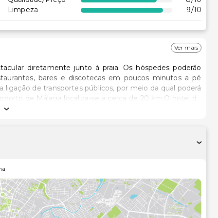
Limpeza
9
/10
Ver mais
tacular diretamente junto à praia. Os hóspedes poderão
estaurantes, bares e discotecas em poucos minutos a pé
a ligação de transportes públicos, por meio da qual poderá
roporto de Málaga localiza-se a cerca de 20 km.O hotel de
 quais 279 duplos e 6 suites. Contempla um generoso hall
), bengaleiro, guiché para câmbio monetário e elevador.
 jornais, salão de cabeleireiro, discoteca e diversas lojas.
visão, das salas de conferências, da sala para jogos e do
m cadeiras para crianças) poderão deliciar-se com iguarias
iniclube e no parque infantil. Adicionalmente os hóspedes
ha
aria e assistência médica mediante pedido, assim como
agem.Os elegantes quartos com vista para o mar dispõem
ligação direta, televisão via satélitecabo, minibar, ar
 terraço.