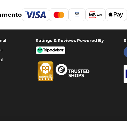
amento
nal
Ratings & Reviews Powered By
S
ha
al