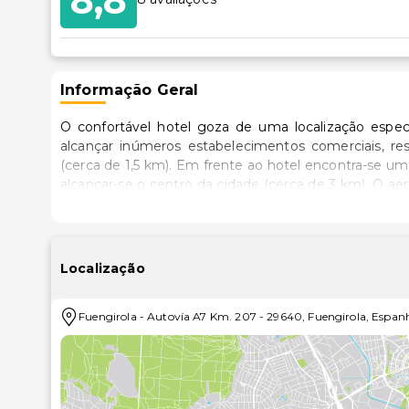
8,8
Informação Geral
O confortável hotel goza de uma localização espec
alcançar inúmeros estabelecimentos comerciais, r
(cerca de 1,5 km). Em frente ao hotel encontra-se um
alcançar-se o centro da cidade (cerca de 3 km). O ae
Spa, construído em 2004, dispõe de 285 quartos, dos
de entrada com receção (em funcionamento sob 24 h
O hotel conta ainda com diversos bares, café, banca de
Os hóspedes poderão também usufruir da sala de tele
Localização
acesso à Internet. Nos restaurantes (climatizados co
culinárias. Os mais jovens poderão divertir-se no m
Fuengirola
-
Autovía A7 Km. 207
-
29640
,
Fuengirola
,
Espan
terão à disposição serviços de quarto, de lavand
possibilidades de estacionamento em parque e gar
de casa de banho, secador de cabelo, telefone com 
condicionado, aquecimento central, cofre e varanda ou