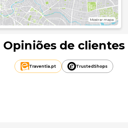
Mostrar mapa
Opiniões de clientes
Traventia.
pt
TrustedShops