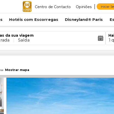
Centro de Contacto
Opiniões
Iniciar S
es
Hotéis com Escorregas
Disneyland® Paris
E
as da sua viagem
Ha
trada
|
Saída
1 
ha
-
Mostrar mapa