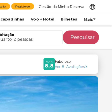
Gestão da Minha Reserva
essão
Registe-se
scapadinhas
Voo + Hotel
Bilhetes
Mais
bitação
Pesquisar
quarto. 2 pessoas
Fabuloso
NOTA
8,8
Ver
8
Avaliações