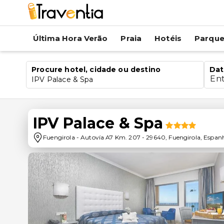
Última Hora Verão
Praia
Hotéis
Parqu
Procure hotel, cidade ou destino
Dat
En
IPV Palace & Spa
IPV Palace & Spa
Fuengirola
-
Autovía A7 Km. 207
-
29640
,
Fuengirola
,
Espan