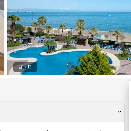
1 /
13