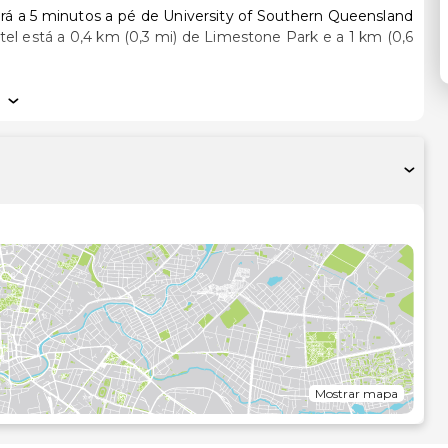
rá a 5 minutos a pé de University of Southern Queensland
nado, um frigorífico e um micro-ondas. As casas de banho
belo. As comodidades incluem ainda cafeteiras/bules e
etuada diária.
incluindo uma piscina exterior, ou aprecie soberbas vistas a
vista de olhos pela ementa do serviço de quarto. O motel
diariamente entre as 7:30 e as 10:00 mediante uma
o entre o leque de comodidades oferecidas por Este
ómetro mais próximo.
Mostrar mapa