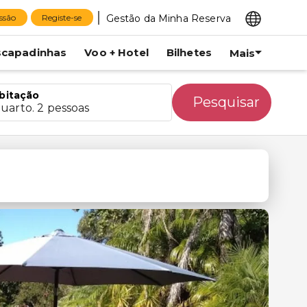
Gestão da Minha Reserva
essão
Registe-se
scapadinhas
Voo + Hotel
Bilhetes
Mais
bitação
Pesquisar
quarto. 2 pessoas