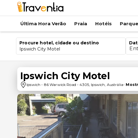
Última Hora Verão
Praia
Hotéis
Parqu
Procure hotel, cidade ou destino
Dat
En
Ipswich City Motel
Ipswich City Motel
Ipswich
-
86 Warwick Road
-
4305
,
Ipswich
,
Austrália
-
Most