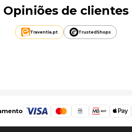
mi
Opiniões de clientes
Traventia.
pt
TrustedShops
de Brisbane (BNE) - 58,5 km/36,3 mi
amento