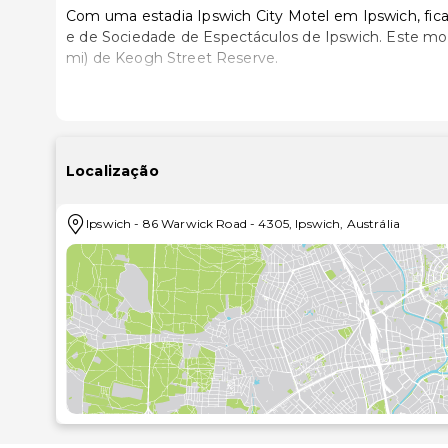
Com uma estadia Ipswich City Motel em Ipswich, fica
e de Sociedade de Espectáculos de Ipswich. Este motel está a 0,4 km (0,3 mi) de Limestone Park e a 1 km (0,6
mi) de Keogh Street Reserve.
Sinta-se em casa num dos 17 quartos com ar condicio
estão equipadas com um polibã e secadores de ca
ferros/tábuas de engomar. A limpeza dos quartos é ef
Localização
Participe nas várias atividades recreativas do local, 
partir do jardim.
Ipswich
-
86 Warwick Road
-
4305
,
Ipswich
,
Austrália
Se quiser petiscar no conforto dos lençóis, dê uma 
serve pequenos-almoços preparados no momento 
sobretaxa.
Armazenamento de bagagem e uma lavandaria estã
motel. Há estacionamento grátis no local.
As distâncias são apresentadas à 0,1 milha e ao quil
University of Southern Queensland - 0,3 km/0,2 mi