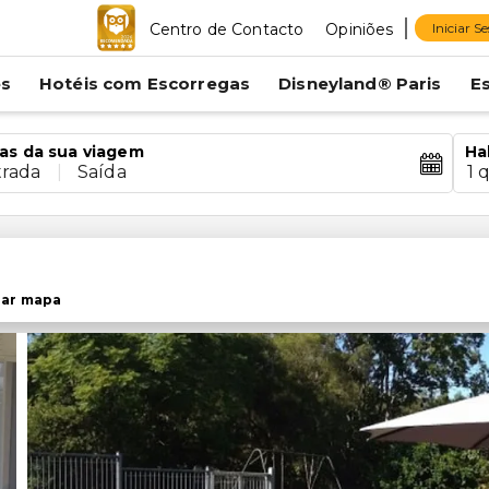
Centro de Contacto
Opiniões
Iniciar S
es
Hotéis com Escorregas
Disneyland® Paris
E
as da sua viagem
Ha
trada
|
Saída
1 
rar mapa