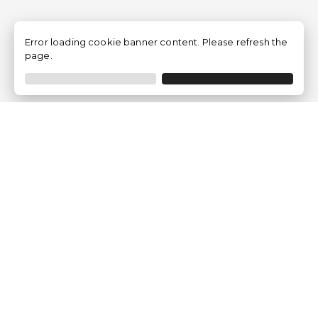
Error loading cookie banner content. Please refresh the
page.
Empresa
Quem somos?
Opiniões de Clientes
Aviso Legal
Condições Gerais
Politica de Privacidade
Política de Cookies