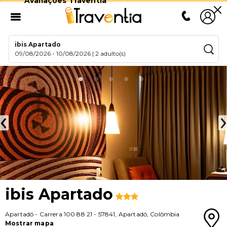
Avaliações Traventia
ibis Apartado
09/08/2026
-
10/08/2026
|
2 adulto(s)
ibis Apartado
Apartadó
-
Carrera 100 88 21
-
57841
,
Apartadó
,
Colômbia
Mostrar mapa