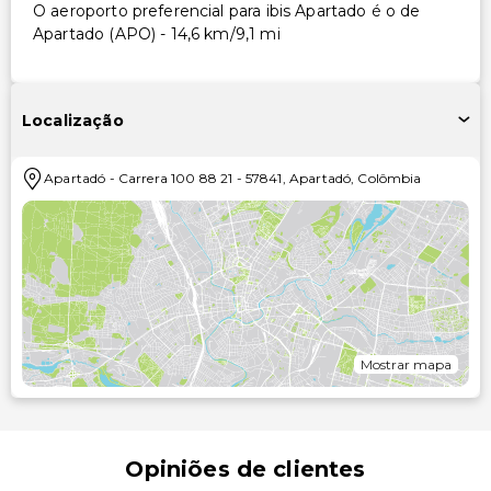
O aeroporto preferencial para ibis Apartado é o de
Apartado (APO) - 14,6 km/9,1 mi
Localização
Apartadó
-
Carrera 100 88 21
-
57841
,
Apartadó
,
Colômbia
Mostrar mapa
Opiniões de clientes