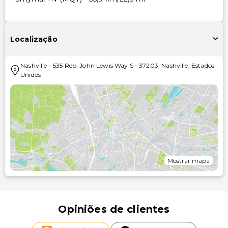
Localização
Nashville
-
535 Rep. John Lewis Way S
-
37203
,
Nashville
,
Estados
Unidos
Mostrar mapa
Opiniões de clientes