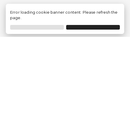
Error loading cookie banner content. Please refresh the
page.
Empresa
Quem somos?
Opiniões de Clientes
Aviso Legal
Condições Gerais
Politica de Privacidade
Política de Cookies