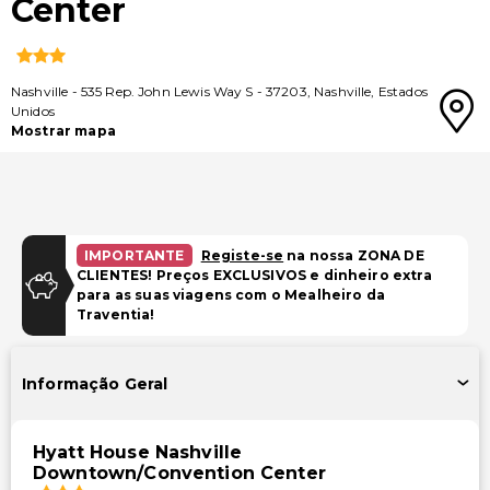
Center
Nashville
-
535 Rep. John Lewis Way S
-
37203
,
Nashville
,
Estados
Unidos
Mostrar mapa
IMPORTANTE
Registe-se
na nossa ZONA DE
CLIENTES! Preços EXCLUSIVOS e dinheiro extra
para as suas viagens com o Mealheiro da
Traventia!
Informação Geral
Hyatt House Nashville
Downtown/Convention Center