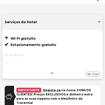
Serviços do Hotel
Wi-Fi gratuito
Estacionamento gratuito
Internet
Wi-Fi gratuito
Estacionamento
Ver mais
Estacionamento gratuito
IMPORTANTE
Registe-se
na nossa ZONA DE
Outros serviços
CLIENTES! Preços EXCLUSIVOS e dinheiro extra
para as suas viagens com o Mealheiro da
Cofre na recepção
Traventia!