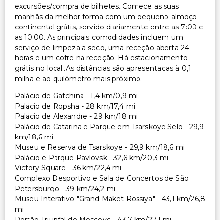
excursões/compra de bilhetes..Comece as suas
manhãs da melhor forma com um pequeno-almoço
continental grátis, servido diariamente entre as 7:00 e
as 10:00..As principais comodidades incluem um
serviço de limpeza a seco, uma receção aberta 24
horas e um cofre na receção. Há estacionamento
grátis no local..As distâncias são apresentadas à 0,1
milha e ao quilómetro mais próximo.
Palácio de Gatchina - 1,4 km/0,9 mi
Palácio de Ropsha - 28 km/17,4 mi
Palácio de Alexandre - 29 km/18 mi
Palácio de Catarina e Parque em Tsarskoye Selo - 29,9
km/18,6 mi
Museu e Reserva de Tsarskoye - 29,9 km/18,6 mi
Palácio e Parque Pavlovsk - 32,6 km/20,3 mi
Victory Square - 36 km/22,4 mi
Complexo Desportivo e Sala de Concertos de São
Petersburgo - 39 km/24,2 mi
Museu Interativo "Grand Maket Rossiya" - 43,1 km/26,8
mi
Portão Triunfal de Moscovo - 43,7 km/27,1 mi