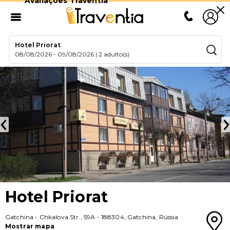
Avaliações Traventia
Hotel Priorat
08/08/2026
-
09/08/2026
|
2 adulto(s)
Hotel Priorat
Gatchina
-
Chkalova Str., 59A
-
188304
,
Gatchina
,
Rússia
Mostrar mapa