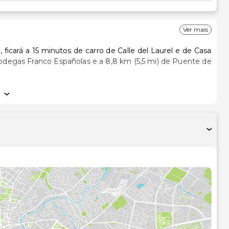
Ver mais
icará a 15 minutos de carro de Calle del Laurel e de Casa
dicionado, um minibar e um televisor de ecrã plano.
et sem fios grátis. As casas de banho privativas dispõem
ene grátis e secadores de cabelo. As comodidades incluem
mesa de escritório.
o leque de comodidades oferecidas por este hotel.
ómetro mais próximo.