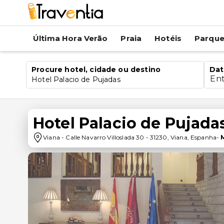
Última Hora Verão
Praia
Hotéis
Parqu
Procure hotel, cidade ou destino
Dat
En
Hotel Palacio de Pujadas
Hotel Palacio de Pujada
Viana
-
Calle Navarro Villoslada 30
-
31230
,
Viana
,
Espanha
-