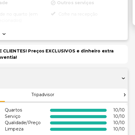
dade
Outros serviços
ade no quarto (em
Cofre na recepção
ecionados)
cessível para
rodas
 no local acessível
a de rodas
 CLIENTES! Preços EXCLUSIVOS e dinheiro extra
aventia!
Tripadvisor
Quartos
10
/10
Serviço
10
/10
Qualidade/Preço
10
/10
Limpeza
10
/10