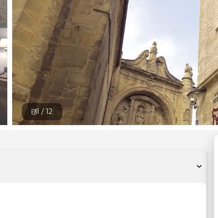
1 /
12