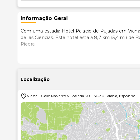
Informação Geral
Com uma estadia Hotel Palacio de Pujadas em Viana, f
de las Ciencias. Este hotel está a 8,7 km (5,4 mi) de Bodegas Franco Españolas e a 8,8 km (5,5 mi) de Puente de
Piedra.
Sinta-se em casa num dos 28 quartos com ar con
Mantenha-se em contacto através da ligação à intern
de uma combinação polibã/banheira, artigos de higi
ainda um telefone, além de um cofre-forte e de uma 
Localização
Peça o seu cocktail favorito no bar/lounge.
Viana
-
Calle Navarro Villoslada 30
-
31230
,
Viana
,
Espanha
Uma receção aberta 24 horas e elevador estão entre 
As distâncias são apresentadas à 0,1 milha e ao quil
Casa de las Ciencias - 8,6 km/5,3 mi
Bodegas Franco Españolas - 8,7 km/5,4 mi