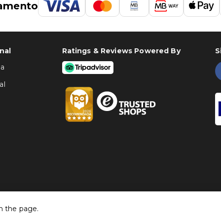
amento
nal
Ratings & Reviews Powered By
S
ha
al
h the page.
©
Traventia.pt