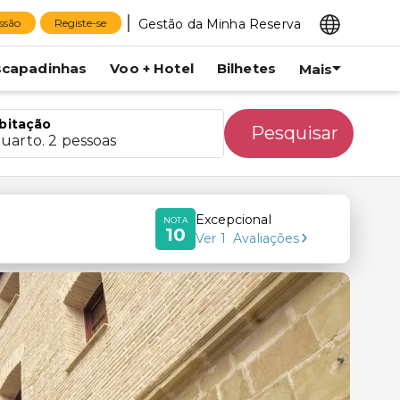
Gestão da Minha Reserva
essão
Registe-se
scapadinhas
Voo + Hotel
Bilhetes
Mais
bitação
Pesquisar
quarto. 2 pessoas
Excepcional
NOTA
10
Ver
1
Avaliações