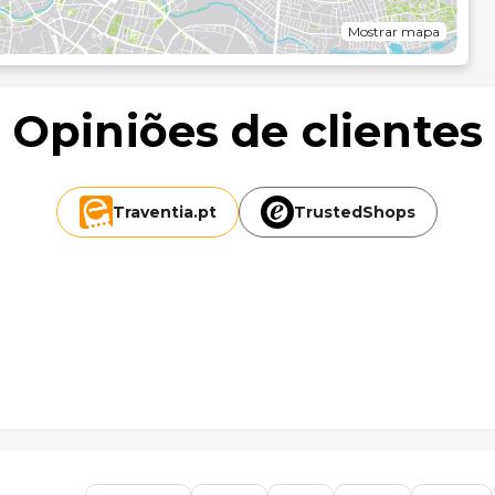
Mostrar mapa
Opiniões de clientes
 mi
Traventia.
pt
TrustedShops