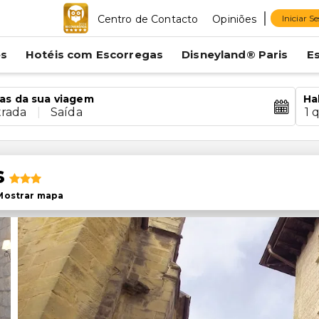
Centro de Contacto
Opiniões
Iniciar S
es
Hotéis com Escorregas
Disneyland® Paris
E
as da sua viagem
Ha
trada
|
Saída
1 
s
Mostrar mapa