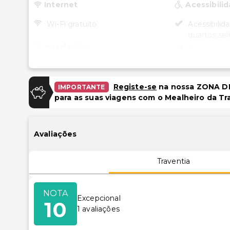
Internet
Acessibili
Wi-Fi gratuito
Acessibilid
quartos sel
Instalações
Recepção a
cadeira de 
Salas de reunião
Restaurante
para cadeir
Registe-se
na nossa ZONA DE
IMPORTANTE
para as suas viagens com o Mealheiro da Tr
Avaliações
Traventia
NOTA
Excepcional
10
1
avaliações