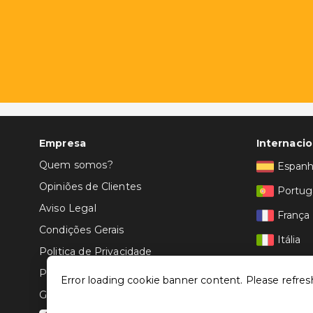
Empresa
Internacio
Quem somos?
Espan
Opiniões de Clientes
Portug
Aviso Legal
França
Condições Gerais
Itália
Politica de Privacidade
Política de Cookies
Error loading cookie banner content. Please refres
Gerir definições de cookies