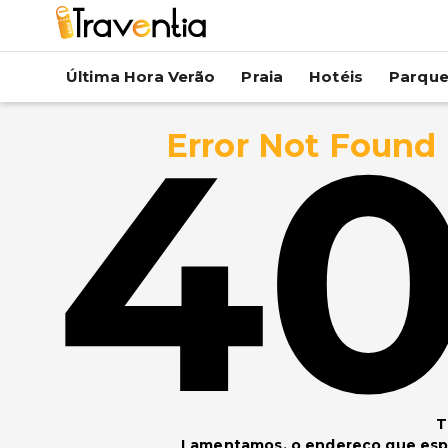
Última Hora Verão
Praia
Hotéis
Parqu
4
Error Not Found
T
Lamentamos, o endereço que espe