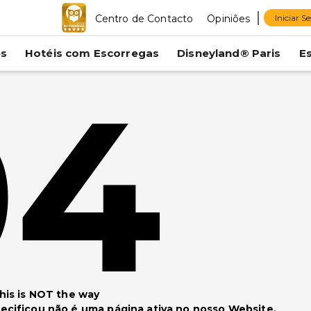
Centro de Contacto
Opiniões
Iniciar S
es
Hotéis com Escorregas
Disneyland® Paris
E
04
his is NOT the way
cificou não é uma página ativa no nosso Website.