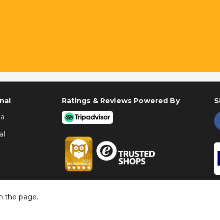
nal
Ratings & Reviews Powered By
S
ha
al
h the page.