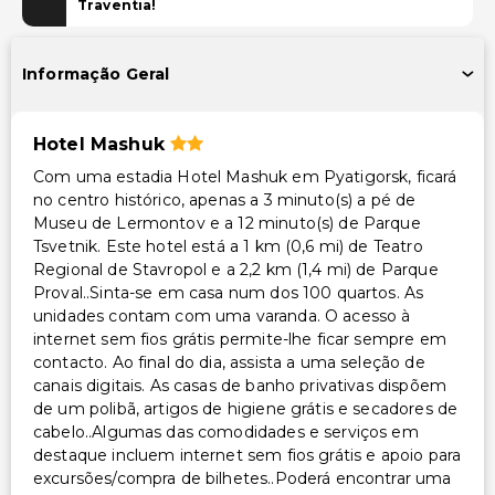
Espaço para conferências
Traventia!
Transporte
Informação Geral
Transporte para o aeroporto (custo adicional)
Acessibilidade
Hotel Mashuk
Com uma estadia Hotel Mashuk em Pyatigorsk, ficará
Acessível para cadeira de rodas – não
no centro histórico, apenas a 3 minuto(s) a pé de
Museu de Lermontov e a 12 minuto(s) de Parque
Outros serviços
Tsvetnik. Este hotel está a 1 km (0,6 mi) de Teatro
Regional de Stavropol e a 2,2 km (1,4 mi) de Parque
Cofre na recepção
Proval..Sinta-se em casa num dos 100 quartos. As
unidades contam com uma varanda. O acesso à
internet sem fios grátis permite-lhe ficar sempre em
contacto. Ao final do dia, assista a uma seleção de
canais digitais. As casas de banho privativas dispõem
de um polibã, artigos de higiene grátis e secadores de
cabelo..Algumas das comodidades e serviços em
destaque incluem internet sem fios grátis e apoio para
excursões/compra de bilhetes..Poderá encontrar uma