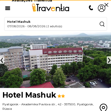
Avaliações Traventia
Hotel Mashuk
07/08/2026
-
08/08/2026
|
2 adulto(s)
Hotel Mashuk
Pyatigorsk
-
Akademika Pavlova str., 42
-
357500
,
Pyatigorsk
,
Rússia