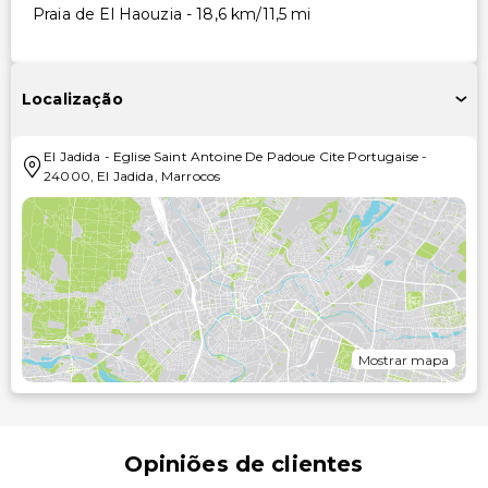
Praia de El Haouzia - 18,6 km/11,5 mi
Localização
El Jadida
-
Eglise Saint Antoine De Padoue Cite Portugaise
-
24000
,
El Jadida
,
Marrocos
Mostrar mapa
Opiniões de clientes