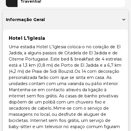
Traventia!
Piscina e Bem-estar
Spa de serviço completo
Informação Geral
Instalações
Hotel L'Iglesia
Salas de reunião
Uma estadia Hotel L'Iglesia coloca-o no coração de El
TV em áreas comuns
Jadida, a alguns passos de Citadela de El Jadida e de
Carregador/portaria
Citerne Portugaise. Este bed & breakfast de 4 estrelas
está a 1,3 km (0,8 mi) de Porto de El Jadida e a 6,7 km
Transporte
(4,2 mi) de Praia de Sidi Bouzid..Os 14 com decoração
personalizada farão com que se sinta em casa. As
Transporte para o aeroporto - retirada (taxa extra)
unidades contam com uma varanda ou pátio interior.
Mantenha-se em contacto através da ligação à
Acessibilidade
internet sem fios grátis. As casas de banho privativas
dispõem de um polibã com um chuveiro fixo e
Acessibilidade no quarto (em quartos selecionados)
secadores de cabelo..Mime-se com o serviço de
Acessível para cadeira de rodas – não
massagens no local, ou desfrute de aluguer de
bicicletas. Internet sem fios grátis, um serviço de
Outros serviços
baby-sitter e um televisor no espaço comum figuram