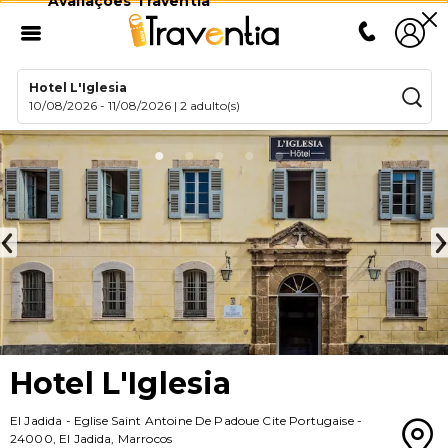
Avaliações Traventia
Hotel L'Iglesia
10/08/2026
-
11/08/2026
|
2 adulto(s)
Hotel L'Iglesia
El Jadida
-
Eglise Saint Antoine De Padoue Cite Portugaise
-
24000
,
El Jadida
,
Marrocos