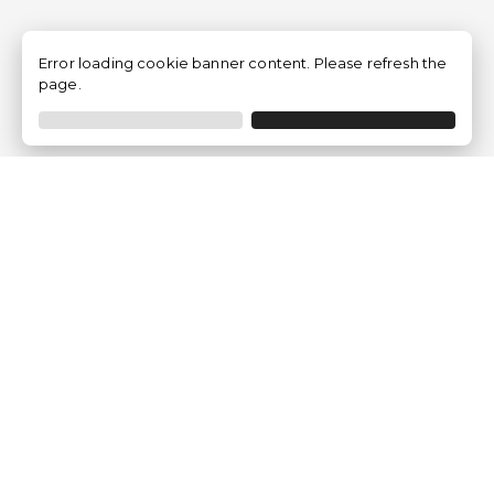
Error loading cookie banner content. Please refresh the
page.
Empresa
Quem somos?
Opiniões de Clientes
Aviso Legal
Condições Gerais
Politica de Privacidade
Política de Cookies