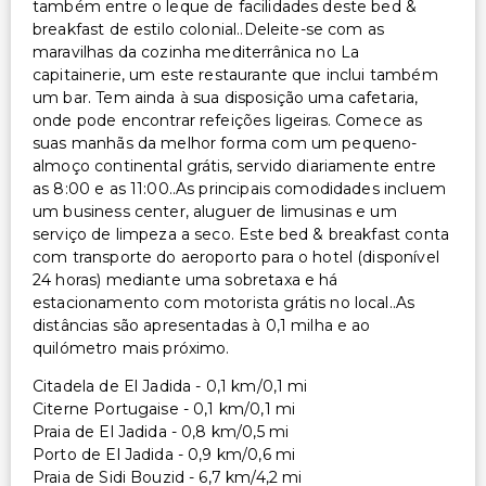
também entre o leque de facilidades deste bed &
Uso gratuito de academia nas proximidades
breakfast de estilo colonial..Deleite-se com as
Serviço de babá ou cuidados infantis (taxa extra)
maravilhas da cozinha mediterrânica no La
capitainerie, um este restaurante que inclui também
Cofre na recepção
um bar. Tem ainda à sua disposição uma cafetaria,
Equipa multilíngue
onde pode encontrar refeições ligeiras. Comece as
Aluguer de bicicletas no local
suas manhãs da melhor forma com um pequeno-
almoço continental grátis, servido diariamente entre
Serviço de lavanderia
as 8:00 e as 11:00..As principais comodidades incluem
Serviço de limusine ou carro com motorista
um business center, aluguer de limusinas e um
disponível
serviço de limpeza a seco. Este bed & breakfast conta
Serviço de lavanderia/lavagem a seco
com transporte do aeroporto para o hotel (disponível
24 horas) mediante uma sobretaxa e há
estacionamento com motorista grátis no local..As
distâncias são apresentadas à 0,1 milha e ao
quilómetro mais próximo.
Citadela de El Jadida - 0,1 km/0,1 mi
Citerne Portugaise - 0,1 km/0,1 mi
Praia de El Jadida - 0,8 km/0,5 mi
Porto de El Jadida - 0,9 km/0,6 mi
Praia de Sidi Bouzid - 6,7 km/4,2 mi