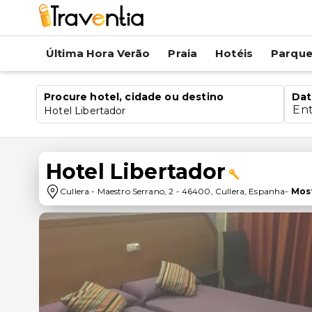
Última Hora Verão
Praia
Hotéis
Parqu
Procure hotel, cidade ou destino
Dat
En
Hotel Libertador
Hotel Libertador
Cullera
-
Maestro Serrano, 2
-
46400
,
Cullera
,
Espanha
-
Mos