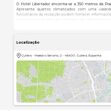
O Hotel Libertador encontra-se a 350 metros da Prai
Apresenta quartos climatizados com uma varanda 
funcionários da recepção podem fornecer informações
estacionamento privados também são disponibilizados mediante pedido. O centr
45 minutos de carro. Aqui, os hóspedes encontrarão
medieval, La Lonja de la Seda.
Localização
Cullera
-
Maestro Serrano, 2
-
46400
,
Cullera
,
Espanha