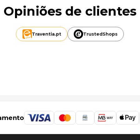
Opiniões de clientes
Traventia.
pt
TrustedShops
amento