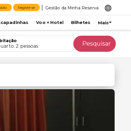
Gestão da Minha Reserva
essão
Registe-se
scapadinhas
Voo + Hotel
Bilhetes
Mais
bitação
Pesquisar
quarto. 2 pessoas