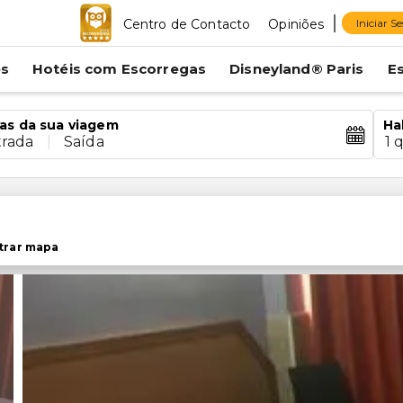
Centro de Contacto
Opiniões
Iniciar S
es
Hotéis com Escorregas
Disneyland® Paris
E
as da sua viagem
Ha
trada
|
Saída
1 
trar mapa