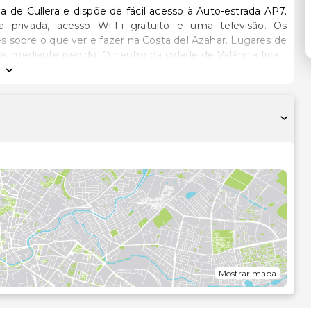
a de Cullera e dispõe de fácil acesso à Auto-estrada AP7.
privada, acesso Wi-Fi gratuito e uma televisão. Os
 sobre o que ver e fazer na Costa del Azahar. Lugares de
o da cidade de Valência fica a
 a espectacular Cidade das Artes e Ciências e o mercado
Mostrar mapa