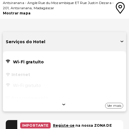
Antsiranana
-
Angle Rue du Mozambique ET Rue Justin Dezara
-
201
,
Antsiranana
,
Madagáscar
Mostrar mapa
Serviços do Hotel
Wi-Fi gratuito
Internet
Wi-Fi gratuito
Estacionamento
Ver mais
Estacionamento gratuito com manobrista
Instalações
IMPORTANTE
Registe-se
na nossa ZONA DE