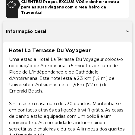
CLIENTES! Preços EXCLUSIVOS e dinheiro extra
TV em áreas comuns
para as suas viagens com o Mealheiro da
Traventia!
Transporte
Transporte para o aeroporto (custo adicional)
Informação Geral
Outros serviços
Hotel La Terrasse Du Voyageur
Cofre na recepção
Uma estadia Hotel La Terrasse Du Voyageur coloca-o
Equipa multilíngue
no coração de Antsiranana, a 5 minutos de carro de
Place de L'indépendance e de Cathédrale
d'Antsiranana. Este hotel está a 2,3 km (1,4 mi) de
Université d'Antsiranana e a 11,5 km (7,2 mi) de
Emerald Beach.
Sinta-se em casa num dos 30 quartos. Mantenha-se
em contacto através da ligação à wi-fi grátis. As casas
de banho estão equipadas com um polibã e um
chuveiro fixo. As comodidades incluem ainda
secretárias e chaleiras elétricas. A limpeza dos quartos