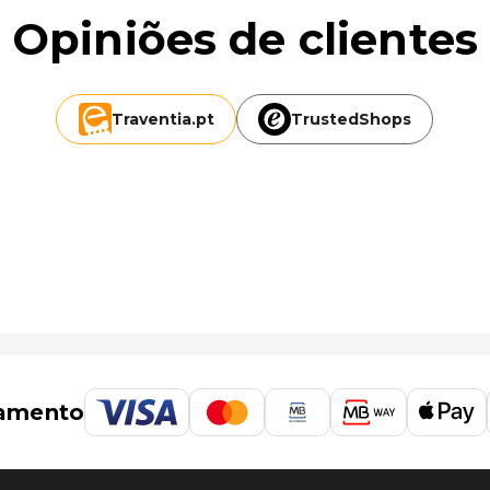
Opiniões de clientes
 - 176,5 km/109,7 mi
Traventia.
pt
TrustedShops
amento