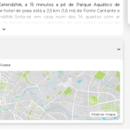
Gelendzhik, a 15 minutos a pé de Parque Aquático de
ndzhik..Sinta-se em casa num dos 14 quartos com ar
as de banho privativas dispõem de um polibã, artigos de
s incluem ainda um telefone, além de um cofre-forte e de
es recreativas e de entretimento ao seu dispor, incluindo
a internet sem fios grátis..Termine o dia com uma bebida
tadas à 0,1 milha e ao quilómetro mais próximo.
Rússia
Mostrar mapa
m/26,7 mi
,1 mi