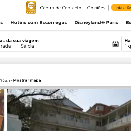
Centro de Contacto
Opiniões
Iniciar S
es
Hotéis com Escorregas
Disneyland® Paris
E
as da sua viagem
Ha
trada
|
Saída
1 
Rússia
-
Mostrar mapa