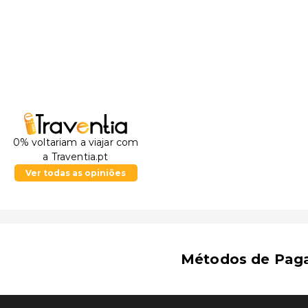
Os aeroportos mais próximos são:
Krasnodar (KRR-Aeroporto Internacional de Krasnodar)
Gelendzhik (GDZ) - 13,2 km/8,2 mi
0% voltariam a viajar com
a Traventia.pt
Ver todas as opiniões
Métodos de Pag