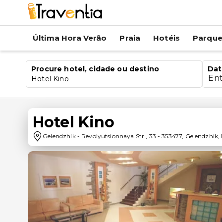
Última Hora Verão
Praia
Hotéis
Parqu
Procure hotel, cidade ou destino
Dat
En
Hotel Kino
Hotel Kino
Gelendzhik
-
Revolyutsionnaya Str., 33
-
353477
,
Gelendzhik
,