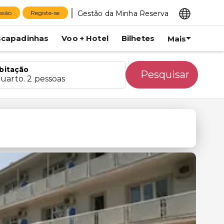
Gestão da Minha Reserva
essão
Registe-se
scapadinhas
Voo + Hotel
Bilhetes
Mais
bitação
Pesquisar
quarto. 2 pessoas