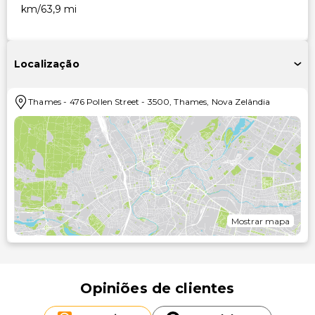
km/63,9 mi
Localização
Thames
-
476 Pollen Street
-
3500
,
Thames
,
Nova Zelândia
Mostrar mapa
Opiniões de clientes