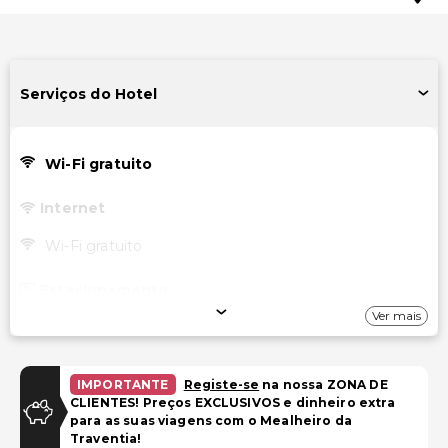
Serviços do Hotel
Wi-Fi gratuito
Internet
Wi-Fi gratuito
Estacionamento
Ver mais
Estacionamento gratuito nas proximidades
Instalações
IMPORTANTE
Registe-se
na nossa ZONA DE
CLIENTES! Preços EXCLUSIVOS e dinheiro extra
Salas de reunião
para as suas viagens com o Mealheiro da
Traventia!