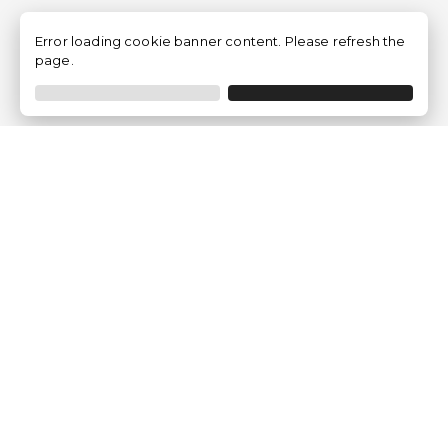
Error loading cookie banner content. Please refresh the
page.
Empresa
Quem somos?
Opiniões de Clientes
Aviso Legal
Condições Gerais
Politica de Privacidade
Política de Cookies