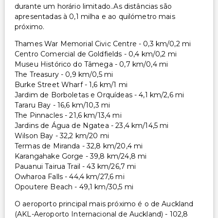
durante um horário limitado..As distâncias são
apresentadas à 0,1 milha e ao quilómetro mais
próximo.
Thames War Memorial Civic Centre - 0,3 km/0,2 mi
Centro Comercial de Goldfields - 0,4 km/0,2 mi
Museu Histórico do Tâmega - 0,7 km/0,4 mi
The Treasury - 0,9 km/0,5 mi
Burke Street Wharf - 1,6 km/1 mi
Jardim de Borboletas e Orquídeas - 4,1 km/2,6 mi
Tararu Bay - 16,6 km/10,3 mi
The Pinnacles - 21,6 km/13,4 mi
Jardins de Água de Ngatea - 23,4 km/14,5 mi
Wilson Bay - 32,2 km/20 mi
Termas de Miranda - 32,8 km/20,4 mi
Karangahake Gorge - 39,8 km/24,8 mi
Pauanui Tairua Trail - 43 km/26,7 mi
Owharoa Falls - 44,4 km/27,6 mi
Opoutere Beach - 49,1 km/30,5 mi
O aeroporto principal mais próximo é o de Auckland
(AKL-Aeroporto Internacional de Auckland) - 102,8