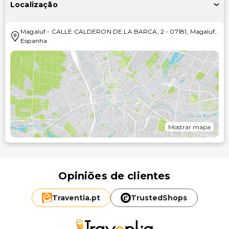
Localização
Magaluf
-
CALLE CALDERON DE LA BARCA, 2
-
07181
,
Magaluf
,
Espanha
Mostrar mapa
Opiniões de clientes
Traventia.
pt
TrustedShops