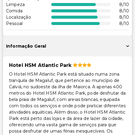
Outros serviços
Limpeza
8
/10
Comida
8
/10
Cofre na recepção
Localização
8
/10
Equipa multilíngue
Pessoal
8
/10
Cuidado/atividades supervisionadas para crianças
(gratuito)
Informação Geral
Hotel HSM Atlantic Park
O Hotel HSM Atlantic Park está situado numa zona
tranquila de Magaluf, que pertence ao município de
Calvià, no sudoeste da ilha de Maiorca. A apenas 400
metros do Hotel HSM Atlantic Park, pode desfrutar da
bela praia de Magaluf, com areias brancas, equipada
com todos os serviços e onde pode praticar diferentes
atividades aquáticas. Além disso, o Hotel HSM Atlantic
Park está perto das lojas e da área de lazer da cidade,
oferecendo uma vasta gama de serviços para que
possa desfrutar de umas férias inesquecíveis. Os