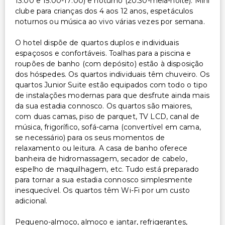
13:00 e 15:00-17:00) e noturno (20:30-meia-noite). Mini
clube para crianças dos 4 aos 12 anos, espetáculos
noturnos ou música ao vivo várias vezes por semana.
O hotel dispõe de quartos duplos e individuais
espaçosos e confortáveis. Toalhas para a piscina e
roupões de banho (com depósito) estão à disposição
dos hóspedes. Os quartos individuais têm chuveiro. Os
quartos Junior Suite estão equipados com todo o tipo
de instalações modernas para que desfrute ainda mais
da sua estadia connosco. Os quartos são maiores,
com duas camas, piso de parquet, TV LCD, canal de
música, frigorífico, sofá-cama (convertível em cama,
se necessário) para os seus momentos de
relaxamento ou leitura. A casa de banho oferece
banheira de hidromassagem, secador de cabelo,
espelho de maquilhagem, etc. Tudo está preparado
para tornar a sua estadia connosco simplesmente
inesquecível. Os quartos têm Wi-Fi por um custo
adicional.
Pequeno-almoço, almoço e jantar, refrigerantes,