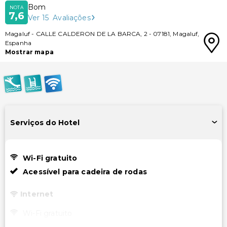
Bom
NOTA
7,6
Ver
15
Avaliações
Magaluf
-
CALLE CALDERON DE LA BARCA, 2
-
07181
,
Magaluf
,
Espanha
Mostrar mapa
Serviços do Hotel
Wi-Fi gratuito
Acessível para cadeira de rodas
Internet
Wi-Fi gratuito