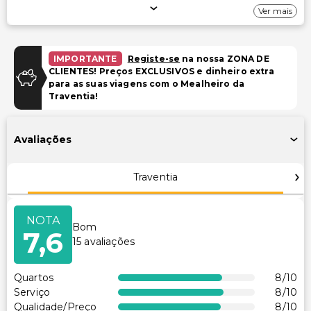
Estacionamento
Ver mais
Estacionamento gratuito nas proximidades
IMPORTANTE
Registe-se
na nossa ZONA DE
Piscina e Bem-estar
CLIENTES! Preços EXCLUSIVOS e dinheiro extra
para as suas viagens com o Mealheiro da
Piscina infantil
Traventia!
Instalações
Avaliações
Sala de jogos/arcade
Traventia
Acessibilidade
Acessível para cadeira de rodas
NOTA
Bom
Acessibilidade no quarto (em quartos selecionados)
7,6
15
avaliações
Recepção acessível para cadeira de rodas
Piscina acessível para cadeira de rodas
Quartos
8
/10
Restaurante no local acessível para cadeira de rodas
Serviço
8
/10
Qualidade/Preço
8
/10