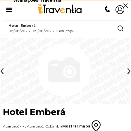
Avaliações Traventia
Hotel Emberá
08/08/2026
-
09/08/2026
|
2 adulto(s)
Hotel Emberá
Apartadó
-
-
,
Apartadó
,
Colômbia
Mostrar mapa