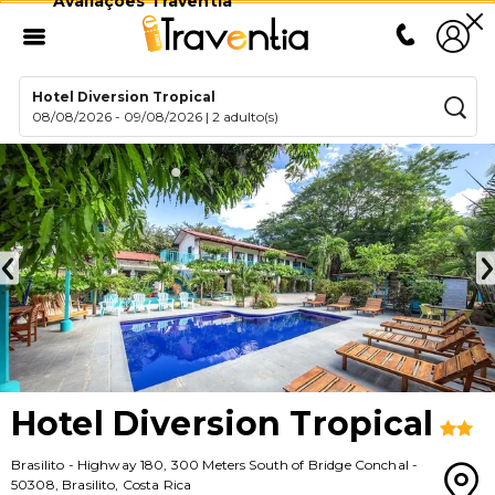
Avaliações Traventia
Hotel Diversion Tropical
08/08/2026
-
09/08/2026
|
2 adulto(s)
Hotel Diversion Tropical
Brasilito
-
Highway 180, 300 Meters South of Bridge Conchal
-
50308
,
Brasilito
,
Costa Rica