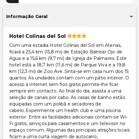
TV em áreas comuns
Área para piquenique
Informação Geral
Transporte
Hotel Colinas del Sol
Transporte para o aeroporto (custo adicional)
Com uma estadia Hotel Colinas del Sol em Atenas,
ficará a 25,4 km (15,8 mi) de Estação Balnear Ojo de
Acessibilidade
Agua e a 15,6 km (9,7 mi) de Igreja de Palmares. Este
Caminho acessível para cadeira de rodas
hotel está a 18,7 km (11,6 mi) de Parque Viva e a 19,8
km (12,3 mi) de Zoo Ave..Sinta-se em casa num dos 15
quartos. As unidades contam com um pátio interior. O
Outros serviços
acesso à internet sem fios grátis permite-lhe ficar
Cofre na recepção
sempre em contacto. Ao final do dia, assista a uma
seleção de canais por cabo. As casas de banho estão
Serviço de lavanderia
equipadas com um polibã e secadores de
cabelo..Experimente um health club e uma piscina
exterior. Entre as facilidades adicionais contam-se Wi-
Fi grátis, serviços para casamentos e um televisor no
espaço comum. Algumas das principais atrações locais
ficam a uma curta viagem de autocarro,