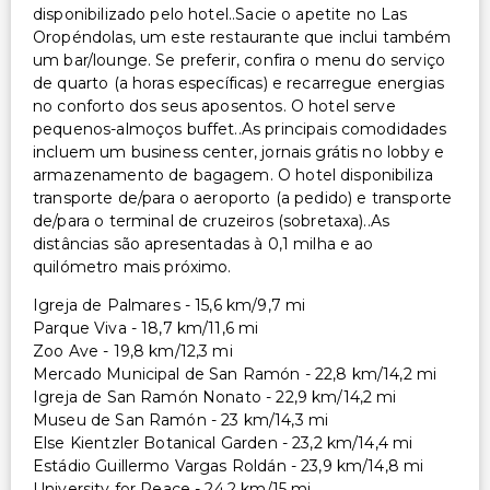
disponibilizado pelo hotel..Sacie o apetite no Las
Oropéndolas, um este restaurante que inclui também
um bar/lounge. Se preferir, confira o menu do serviço
de quarto (a horas específicas) e recarregue energias
no conforto dos seus aposentos. O hotel serve
pequenos-almoços buffet..As principais comodidades
incluem um business center, jornais grátis no lobby e
armazenamento de bagagem. O hotel disponibiliza
transporte de/para o aeroporto (a pedido) e transporte
de/para o terminal de cruzeiros (sobretaxa)..As
distâncias são apresentadas à 0,1 milha e ao
quilómetro mais próximo.
Igreja de Palmares - 15,6 km/9,7 mi
Parque Viva - 18,7 km/11,6 mi
Zoo Ave - 19,8 km/12,3 mi
Mercado Municipal de San Ramón - 22,8 km/14,2 mi
Igreja de San Ramón Nonato - 22,9 km/14,2 mi
Museu de San Ramón - 23 km/14,3 mi
Else Kientzler Botanical Garden - 23,2 km/14,4 mi
Estádio Guillermo Vargas Roldán - 23,9 km/14,8 mi
University for Peace - 24,2 km/15 mi