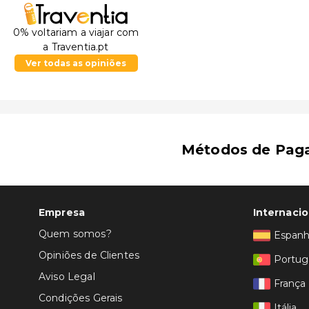
0% voltariam a viajar com
a Traventia.pt
Ver todas as opiniões
Métodos de Pag
Empresa
Internacio
Quem somos?
Espan
Opiniões de Clientes
Portug
Aviso Legal
França
Condições Gerais
Itália