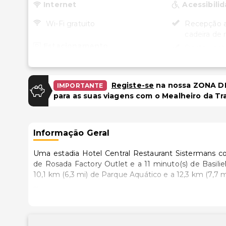
Internet
Acessibili
Wi-Fi gratuito
Recepção a
cadeira de 
Estacionamento
Restaurante
para cadeir
Estacionamento (taxa extra)
Estacionam
cadeira de 
Registe-se
na nossa ZONA DE
IMPORTANTE
Instalações
para as suas viagens com o Mealheiro da Tr
Salas de reunião
Shopping no local
Informação Geral
Uma estadia Hotel Central Restaurant Sistermans co
de Rosada Factory Outlet e a 11 minuto(s) de Basiliek H.H. Agatha en Bar
10,1 km (6,3 mi) de Parque Aquático e a 12,3 km (7,7 m
Desfrute de fantásticas vistas a partir da açoteia ou t
incluindo Wi-Fi grátis e serviços de concierge.