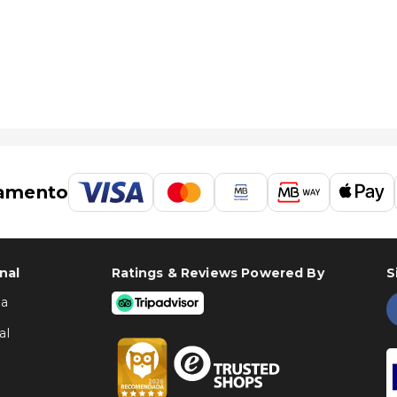
amento
nal
Ratings & Reviews Powered By
S
ha
al