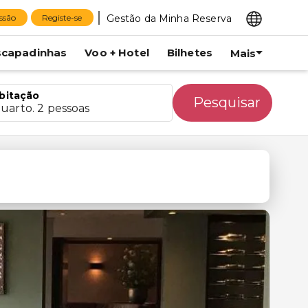
Gestão da Minha Reserva
essão
Registe-se
scapadinhas
Voo + Hotel
Bilhetes
Mais
bitação
Pesquisar
quarto. 2 pessoas