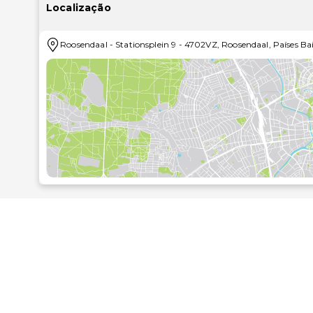
As principais comodidades incluem um serviço
Localização
armazenamento de bagagem. Há estacionamento no 
Roosendaal
-
Stationsplein 9
-
4702VZ
,
Roosendaal
,
Países Ba
Termine o dia com uma bebida refrescante no bar/lo
Sinta-se em casa num dos 21 quartos com ar condici
à internet sem fios grátis permite-lhe ficar sempre em
por cabo. As casas de banho privativas dispõem de u
secadores de cabelo. As comodidades incluem aind
escritório.