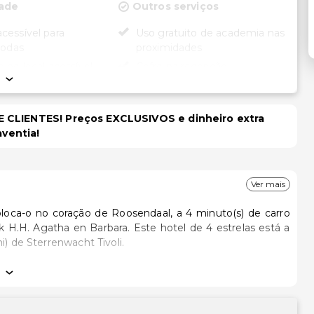
dade
Outros serviços
cessível para
Uso gratuito de academia nas
rodas
proximidades
 no local acessível
Cofre na recepção
a de rodas
Aluguer de bicicletas no local
ento acessível para
Serviço de lavanderia
rodas
 CLIENTES! Preços EXCLUSIVOS e dinheiro extra
Serviço de lavanderia/lavagem
aventia!
a seco
Ver mais
loca-o no coração de Roosendaal, a 4 minuto(s) de carro
bara. Este hotel de 4 estrelas está a
i) de Sterrenwacht Tivoli.
ire partido das várias comodidades e serviços ao seu dispor,