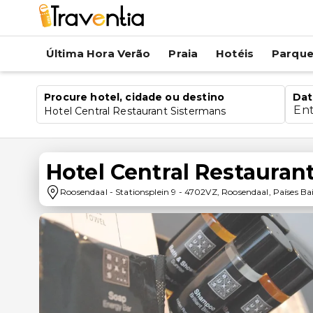
Última Hora Verão
Praia
Hotéis
Parqu
Procure hotel, cidade ou destino
Dat
En
Hotel Central Restaurant Sistermans
Hotel Central Restauran
Roosendaal
-
Stationsplein 9
-
4702VZ
,
Roosendaal
,
Países Ba