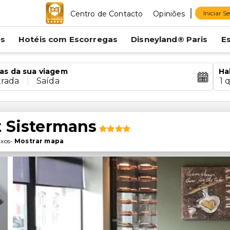
Centro de Contacto
Opiniões
Iniciar S
es
Hotéis com Escorregas
Disneyland® Paris
E
as da sua viagem
Ha
trada
|
Saída
1 
t Sistermans
ixos
-
Mostrar mapa