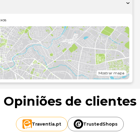
 de limpeza a seco, uma receção aberta 24 horas e
local.
ixos
unge.
onado, um minibar e um televisor de ecrã plano. O acesso
 contacto. Ao final do dia, assista a uma seleção de canais
ma banheira ou um polibã, artigos de higiene exclusivos e
a um telefone, além de um cofre-forte e de uma mesa de
Mostrar mapa
Opiniões de clientes
Traventia.
pt
TrustedShops