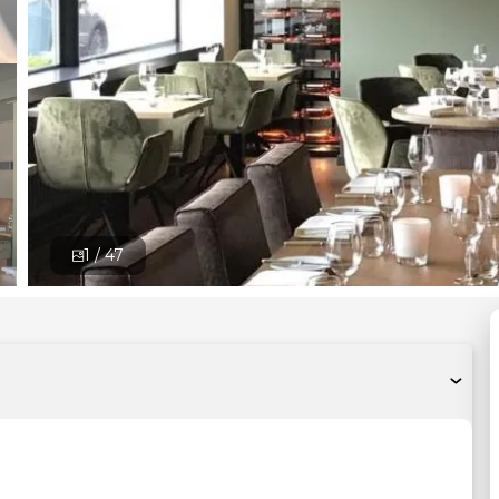
1 /
47