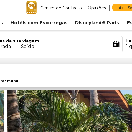
Centro de Contacto
Opiniões
Iniciar S
es
Hotéis com Escorregas
Disneyland® Paris
E
as da sua viagem
Ha
trada
|
Saída
1 
rar mapa