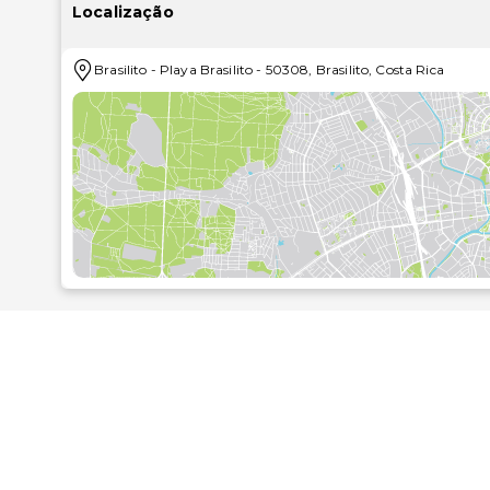
americana no El Oasis Bar & Restaurant, um este res
Localização
Espaços de coworking
bebida no bar, contemplar a maravilhosa vista para o 
hotel serve pequenos-almoços preparados no mome
Brasilito
-
Playa Brasilito
-
50308
,
Brasilito
,
Costa Rica
sobretaxa..As principais comodidades incluem jornais 
multilingue. O hotel conta com transporte de/para o aeroporto (disponível 24 horas) mediant
há estacionamento grátis no local..As distâncias são 
Playa Brasilito - 0,1 km/0,1 mi
Playa Conchal - 0,8 km/0,5 mi
Playa Flamingo - 4,1 km/2,6 mi
Playa Potrero - 4,6 km/2,8 mi
Potrero Bay - 4,9 km/3,1 mi
Playa Potrero - 5 km/3,1 mi
Playa de Penca - 8,7 km/5,4 mi
Playa Prieta - 9,3 km/5,8 mi
Danta Beach - 11,8 km/7,3 mi
Parque dos Macacos - 12,3 km/7,6 mi
Playa Zapotillal - 12,9 km/8 mi
Dantita Beach - 13,4 km/8,3 mi
Parque Nacional Marinho Las Baulas - 14,3 km/8,9 mi
Playa Grande - 14,6 km/9,1 mi
Playa Ventanas - 15,3 km/9,5 mi