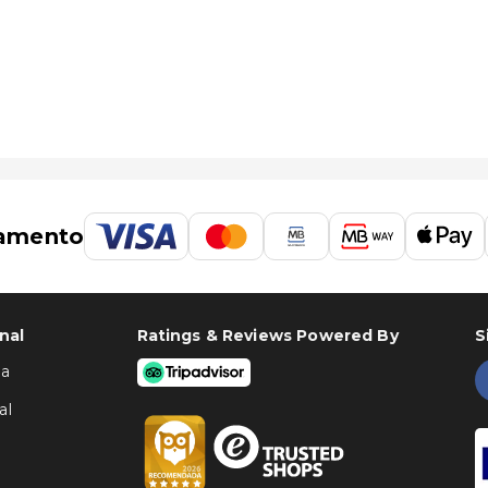
 60,5 km/37,6 mi
amento
nal
Ratings & Reviews Powered By
S
ha
al