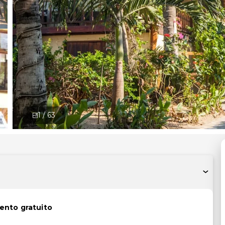
1 /
63
ento gratuito