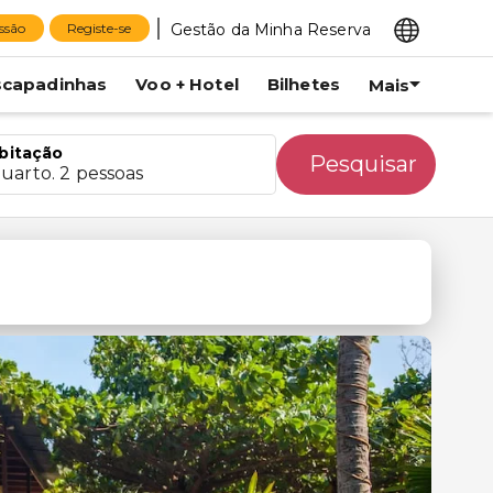
Gestão da Minha Reserva
essão
Registe-se
scapadinhas
Voo + Hotel
Bilhetes
Mais
bitação
Pesquisar
quarto. 2 pessoas