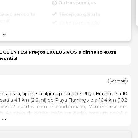
e
Outros serviços
para o aeroporto
Recepção gratuita
onal)
Cofre na recepção
Equipa multilíngue
dade
Aluguer de bicicletas no local
ade no quarto (em
Serviço de lavanderia
 CLIENTES! Preços EXCLUSIVOS e dinheiro extra
ecionados)
Serviço de limusine ou carro
aventia!
cessível para
com motorista disponível
rodas
ssível para cadeira
Ver mais
om concierge
nte à praia, apenas a alguns passos de Playa Brasilito e a 10
ara cadeira de rodas
 no local acessível
 dos 17 quartos com ar condicionado, Mantenha-se em
a de rodas
átis. As casas de banho estão equipadas com um polibã e
 partir do jardim ou tire partido das várias comodidades e
ento acessível para
s grátis e um televisor no espaço comum. O espaço inclui
rodas
a área para piqueniques..Prove a inigualável cozinha sul-