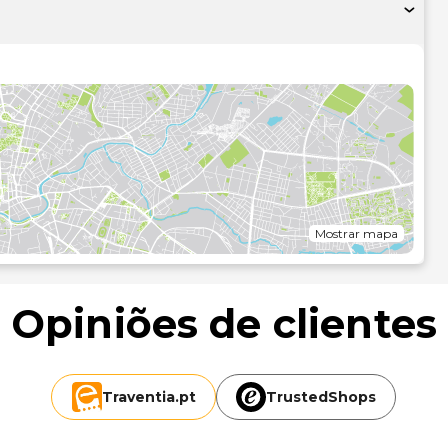
taurante à beira da praia onde se pode refrescar com uma
jardim ou, quando o tempo o permitir, jantar ao ar livre. O
nto diariamente entre as 7:00 e as 13:00 mediante uma
grátis no lobby, uma receção aberta 24 horas e assistência
e uma sobretaxa e
apresentadas à 0,1 milha e ao quilómetro mais próximo.
Mostrar mapa
Opiniões de clientes
Traventia.
pt
TrustedShops