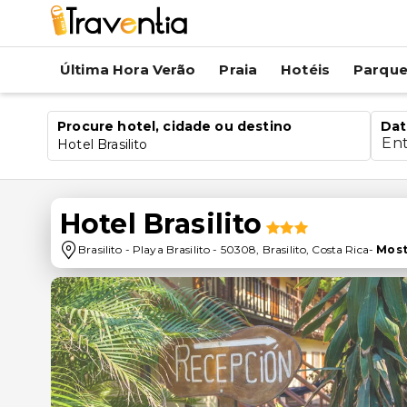
Última Hora Verão
Praia
Hotéis
Parqu
Procure hotel, cidade ou destino
Dat
En
Hotel Brasilito
Hotel Brasilito
Brasilito
-
Playa Brasilito
-
50308
,
Brasilito
,
Costa Rica
-
Most