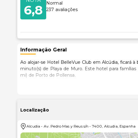
NOTA
Normal
6,8
237
avaliações
Informação Geral
Ao alojar-se Hotel BelleVue Club em Alcúdia, ficará à 
minuto(s) de Playa de Muro. Este hotel para famílias está a 3,3 km (2,1 mi) de Playa de Alcúdia e a 11,9 km (7,4
mi) de Porto de Pollensa.
Sinta-se em casa num dos 1468 quartos com ar condi
com uma varanda. O acesso à internet sem fios permit
uma seleção de canais via satélite. As casas de 
dispõem de uma banheira de imersão total e de artigo
Localização
Deleite-se com uma imersão revitalizante numa das 8
Alcudia
-
Av. Pedro Mas y Reus s/n
-
7400
,
Alcudia
,
Espanha
exemplo, uma discoteca. Wi-Fi (sobretaxa), serviço d
das comodidades adicionais disponíveis neste hotel.