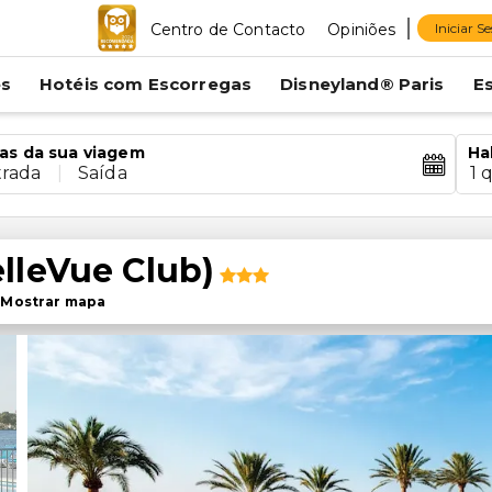
Centro de Contacto
Opiniões
Iniciar S
es
Hotéis com Escorregas
Disneyland® Paris
E
as da sua viagem
Ha
trada
|
Saída
1 
lleVue Club)
-
Mostrar mapa