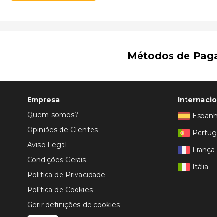
Auditori d'Alcúdia - 3,7 km/2,3 mi
Ciutat Romana de Pol·lèntia - 3,8 km/2,3 mi
Ca’n Canta - 3,8 km/2,4 mi
Medieval Walls - 4,1 km/2,5 mi
Portal del Moll - 4,1 km/2,5 mi
Métodos de Pag
Bahia de Pollensa - 4,2 km/2,6 mi
Plaza de Toros - 4,2 km/2,6 mi
O aeroporto preferencial para Hotel BelleVue Club é 
Empresa
Internacio
Quem somos?
Espan
Opiniões de Clientes
Portug
Aviso Legal
França
Condições Gerais
Itália
Politica de Privacidade
Política de Cookies
Gerir definições de cookies