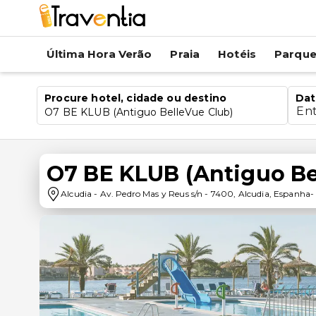
Última Hora Verão
Praia
Hotéis
Parqu
Procure hotel, cidade ou destino
Dat
En
O7 BE KLUB (Antiguo BelleVue Club)
O7 BE KLUB (Antiguo Be
Alcudia
-
Av. Pedro Mas y Reus s/n
-
7400
,
Alcudia
,
Espanha