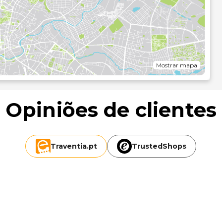
o incluído. As estadias em regime de tudo incluído
 localizados no alojamento. Poderão aplicar-se custos
atos especiais, certas bebidas e outras comodidades.
s de conversa no bar/lounge ou no bar junto à piscina. O
ediante uma sobretaxa.
Mostrar mapa
a receção aberta 24 horas e assistência multilingue. Há
Opiniões de clientes
ómetro mais próximo.
Traventia.
pt
TrustedShops