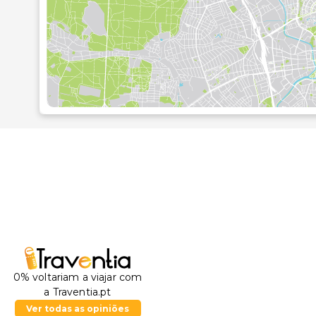
Este hotel dispõe de tarifas em regime de tud
compreendem refeições e bebidas nos restaurantes
suplementares a refeições em alguns restaurantes, pr
Aproveite ainda para tomar um copo entre dois dedo
hotel serve pequenos-almoços buffet diariamente m
As principais comodidades incluem computadores, um
estacionamento grátis no local.
As distâncias são apresentadas à 0,1 milha e ao quil
Cova de Sant Martí - 1,3 km/0,8 mi
Playa de Alcúdia - 1,5 km/0,9 mi
Hidropark - 1,6 km/1 mi
Platja dels Francesos - 1,7 km/1,1 mi
Playa de Muro - 2,5 km/1,6 mi
0% voltariam a viajar com
Porto de Alcúdia - 3 km/1,9 mi
a Traventia.pt
Museu Monogràfic de Pol·lèntia - 3,6 km/2,2 mi
Ver todas as opiniões
Igreja de San Jaume - 3,6 km/2,2 mi