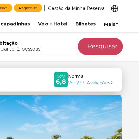
Gestão da Minha Reserva
essão
Registe-se
scapadinhas
Voo + Hotel
Bilhetes
Mais
bitação
Pesquisar
quarto. 2 pessoas
Normal
NOTA
6,8
Ver
237
Avaliações