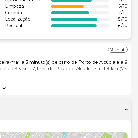
Limpeza
6
/10
Comida
7
/10
Localização
8
/10
Pessoal
8
/10
Ver mais
beira-mar, a 5 minuto(s) de carro de Porto de Alcúdia e a 9
cionado e um televisor de ecrã plano. As unidades contam
e-lhe estar sempre contactável. Ao final do dia, assista a
banho privativas, com uma combinação polibã/banheira,
s de higiene grátis.
 piscinas exteriores, ou experimente algo diferente, por
e baby-sitter (sobretaxa) e uma sala de jogos são algumas