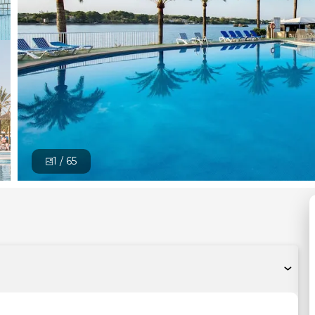
1 /
65