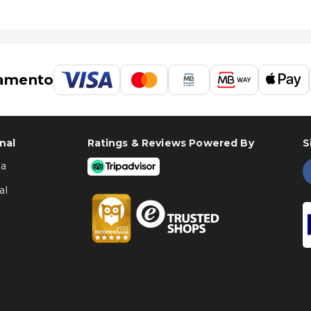
amento
o de Palma de Mallorca (PMI) - 60,4 km/37,5 mi
nal
Ratings & Reviews Powered By
S
ha
al