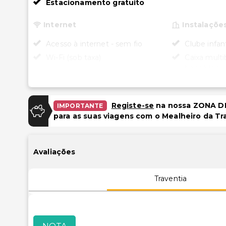
Estacionamento gratuito
Internet
Instalaçõe
Acesso à internet - sem fio
Clube infant
Wi-Fi (sob taxa)
Caixa multi
bancários
Estacionamento
Sala de jog
Estacionamento gratuito
Acessibili
Registe-se
na nossa ZONA DE
IMPORTANTE
para as suas viagens com o Mealheiro da Tr
Piscina e Bem-estar
Acessibilid
quartos sel
Piscina infantil
Avaliações
Lazer
Discoteca
Traventia