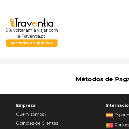
0% voltariam a viajar com
a Traventia.pt
Ver todas as opiniões
Métodos de Pag
Empresa
Internacio
Quem somos?
Espan
Opiniões de Clientes
Portug