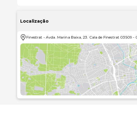
O hotel, construído em 1969 e remodelado em 1996, 
112 são duplos. Contempla uma recepção (disponível
parque infantil. O restaurante climatizado convida-o
Localização
estacionamento ou na garagem. Serviços de quarto e 
Finestrat
-
Avda. Marina Baixa, 23. Cala de Finestrat 03509
-
Os quartos compreendem casa-de-banho, telefone, te
central, cofre e ainda varanda ou terraço.
Existe uma piscina com parte para crianças, espreg
possível descontrair nos 2 jacuzis ou no solár
entretenimento.
Os hóspedes poderão compor o seu pequeno-almoço, 