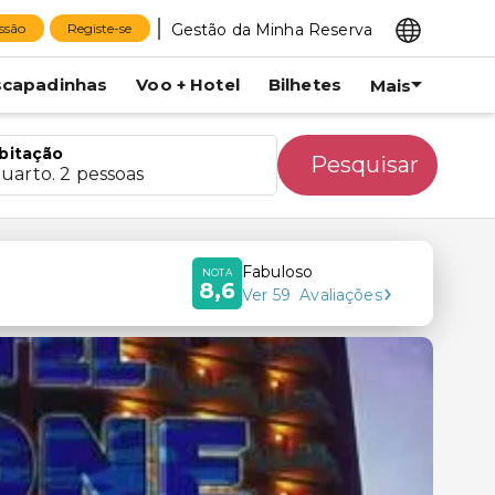
Gestão da Minha Reserva
essão
Registe-se
scapadinhas
Voo + Hotel
Bilhetes
Mais
bitação
Pesquisar
quarto. 2 pessoas
Fabuloso
NOTA
8,6
Ver
59
Avaliações