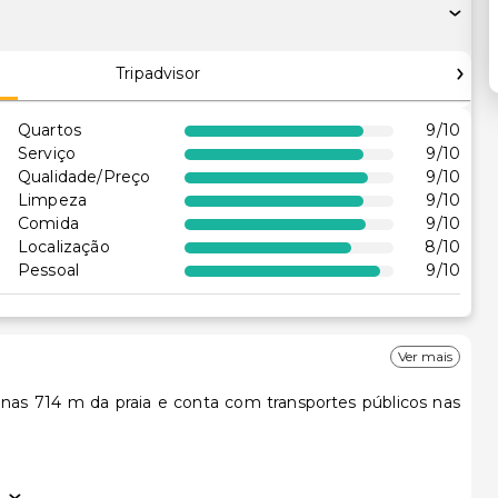
Tripadvisor
Quartos
9
/10
Serviço
9
/10
Qualidade/Preço
9
/10
Limpeza
9
/10
Comida
9
/10
Localização
8
/10
Pessoal
9
/10
Ver mais
enas 714 m da praia e conta com transportes públicos nas