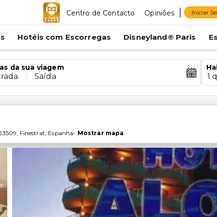
Centro de Contacto
Opiniões
Iniciar S
es
Hotéis com Escorregas
Disneyland® Paris
E
as da sua viagem
Ha
trada
|
Saída
1 
03509
,
Finestrat
,
Espanha
-
Mostrar mapa