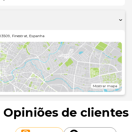
dispõe 8 andares com um total de 224 quartos, dos quais
 24 h por dia), um bar, várias salas de conferência e um
 a entrar. Poderá estacionar o seu automóvel no parque de
de lavandaria também incluídos nas ofertas do hotel.
03509
,
Finestrat
,
Espanha
levisão via satélite/cabo, ar condicionado, aquecimento
uiçadeiras e chapéus-de-sol à disposição dos hóspedes. É
io. Um programa de animação contribuirá para o seu
Mostrar mapa
Opiniões de clientes
almoço e jantar em sistema de buffet.