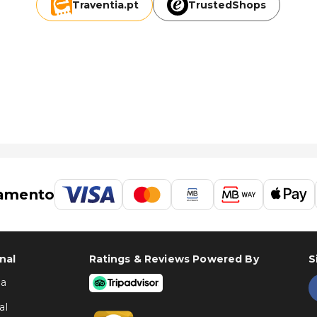
Traventia.
pt
TrustedShops
amento
nal
Ratings & Reviews Powered By
S
ha
al