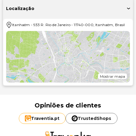
Localização
Itanhaém
-
933 R. Rio de Janeiro
-
11740-000
,
Itanhaém
,
Brasil
Mostrar mapa
Opiniões de clientes
Traventia.
pt
TrustedShops