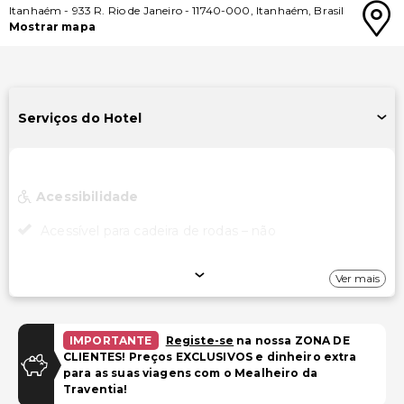
Itanhaém
-
933 R. Rio de Janeiro
-
11740-000
,
Itanhaém
,
Brasil
Mostrar mapa
Serviços do Hotel
Acessibilidade
Acessível para cadeira de rodas – não
Ver mais
IMPORTANTE
Registe-se
na nossa ZONA DE
CLIENTES! Preços EXCLUSIVOS e dinheiro extra
para as suas viagens com o Mealheiro da
Traventia!