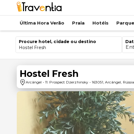
Última Hora Verão
Praia
Hotéis
Parqu
Procure hotel, cidade ou destino
Dat
En
Hostel Fresh
Hostel Fresh
Arcângel
-
11. Prospect Dzerzhinsky
-
163051
,
Arcângel
,
Rússi