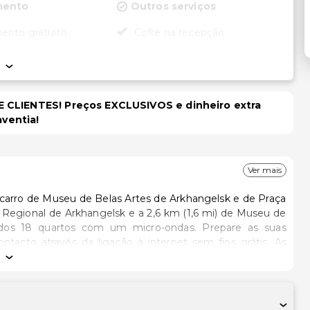
mento
Outros serviços
ento gratuito
Cofre na recepção
 CLIENTES! Preços EXCLUSIVOS e dinheiro extra
aventia!
Ver mais
 carro de Museu de Belas Artes de Arkhangelsk e de Praça
 dos 18 quartos com um micro-ondas. Prepare as suas
ntacto através da ligação à internet sem fios grátis. As
adores de cabelo..Há estacionamento grátis no local..As
tro mais próximo.