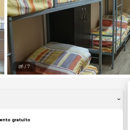
1 /
7
ento gratuito