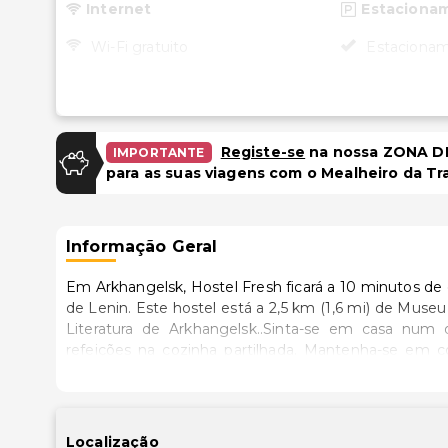
Internet
Estaciona
Wi-Fi gratuito
Estacionam
Registe-se
na nossa ZONA DE
IMPORTANTE
para as suas viagens com o Mealheiro da Tr
Informação Geral
Em Arkhangelsk, Hostel Fresh ficará a 10 minutos de
de Lenin. Este hostel está a 2,5 km (1,6 mi) de Museu Regional de Arkhangelsk e a 2,6 km (1,6 mi) de Museu de
Literatura de Arkhangelsk..Sinta-se em casa num
refeições na cozinha partilhada. Mantenha-se em co
casas de banho estão equipadas com um polibã e sec
distâncias são apresentadas à 0,1 milha e ao quilóme
Teatro da Juventude de Arkhangelsk - 2,1 km/1,3 mi
Localização