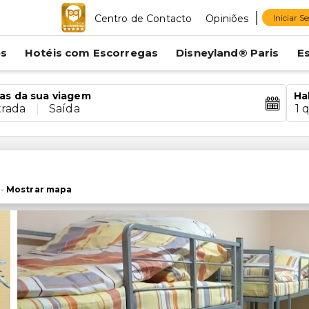
Centro de Contacto
Opiniões
Iniciar S
es
Hotéis com Escorregas
Disneyland® Paris
E
as da sua viagem
Ha
trada
|
Saída
1 
a
-
Mostrar mapa