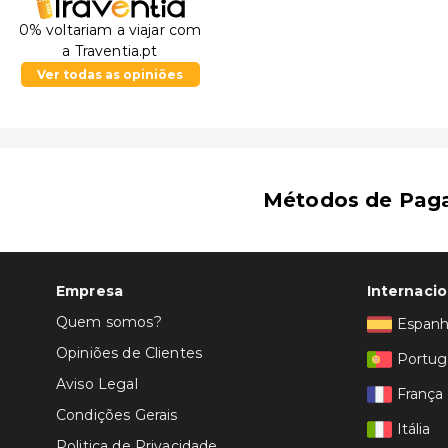
0% voltariam a viajar com
a Traventia.pt
Ver todas as opiniões
Métodos de Pag
Empresa
Internacio
Quem somos?
Espan
Opiniões de Clientes
Portug
Aviso Legal
França
Condições Gerais
Itália
Politica de Privacidade