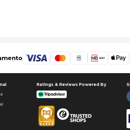
amento
nal
Ratings & Reviews Powered By
S
ha
al