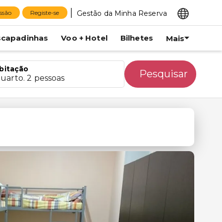
Gestão da Minha Reserva
essão
Registe-se
scapadinhas
Voo + Hotel
Bilhetes
Mais
bitação
Pesquisar
quarto. 2 pessoas