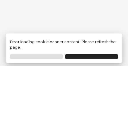
Error loading cookie banner content. Please refresh the
page.
Empresa
Quem somos?
Opiniões de Clientes
Aviso Legal