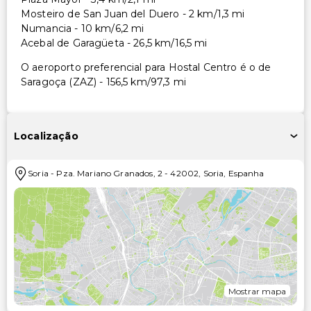
Mosteiro de San Juan del Duero - 2 km/1,3 mi
Numancia - 10 km/6,2 mi
Acebal de Garagüeta - 26,5 km/16,5 mi
O aeroporto preferencial para Hostal Centro é o de
Saragoça (ZAZ) - 156,5 km/97,3 mi
Localização
Soria
-
Pza. Mariano Granados, 2
-
42002
,
Soria
,
Espanha
Mostrar mapa