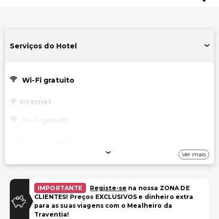
Serviços do Hotel
Wi-Fi gratuito
Internet
Wi-Fi gratuito
Estacionamento
Ver mais
Estacionamento (taxa extra)
IMPORTANTE
Registe-se
na nossa ZONA DE
CLIENTES! Preços EXCLUSIVOS e dinheiro extra
para as suas viagens com o Mealheiro da
Traventia!