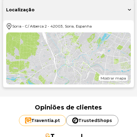
Localização
Soria
-
C/ Alberca 2
-
42003
,
Soria
,
Espanha
Mostrar mapa
Opiniões de clientes
Traventia.
pt
TrustedShops