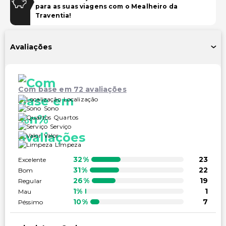
para as suas viagens com o Mealheiro da
Acessível para cadeira de rodas – não
Traventia!
Outros serviços
Avaliações
Check-out expresso
Com base em 72 avaliações
Localização
Sono
Quartos
Serviço
Valor
Limpeza
32%
23
Excelente
31%
22
Bom
26%
19
Regular
1%
1
Mau
10%
7
Péssimo