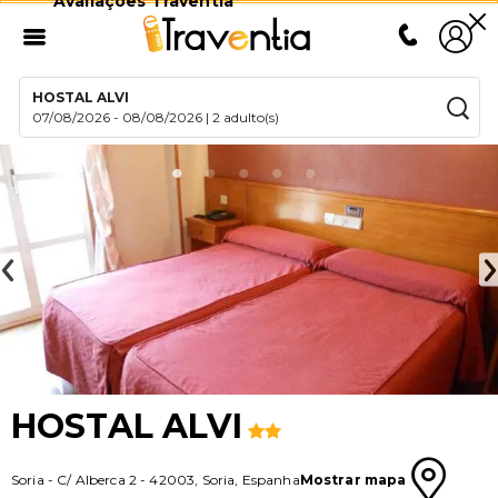
Avaliações Traventia
HOSTAL ALVI
07/08/2026
-
08/08/2026
|
2 adulto(s)
HOSTAL ALVI
Soria
-
C/ Alberca 2
-
42003
,
Soria
,
Espanha
Mostrar mapa