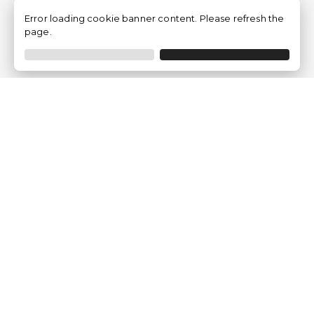
Error loading cookie banner content. Please refresh the
page.
Empresa
Quem somos?
Opiniões de Clientes
Aviso Legal
Condições Gerais
Politica de Privacidade
Política de Cookies
Gerir definições de cookies