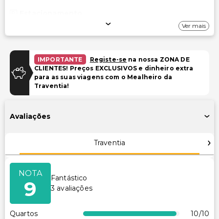
Estacionamento
Ver mais
Estacionamento (taxa extra)
Instalações
IMPORTANTE
Registe-se
na nossa ZONA DE
CLIENTES! Preços EXCLUSIVOS e dinheiro extra
TV em áreas comuns
para as suas viagens com o Mealheiro da
Espaço para conferências
Traventia!
Acessibilidade
Avaliações
Acessibilidade no quarto (em quartos selecionados)
Estacionamento acessível para cadeira de rodas
Traventia
Outros serviços
NOTA
Fantástico
Cofre na recepção
9
3
avaliações
Equipa multilíngue
Quartos
10
/10