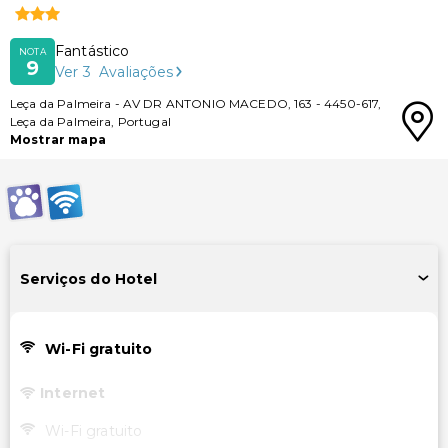
Fantástico
NOTA
9
Ver
3
Avaliações
Leça da Palmeira
-
AV DR ANTONIO MACEDO, 163
-
4450-617
,
Leça da Palmeira
,
Portugal
Mostrar mapa
Serviços do Hotel
Wi-Fi gratuito
Internet
Wi-Fi gratuito