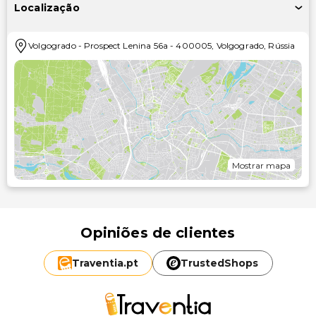
Localização
Volgogrado
-
Prospect Lenina 56a
-
400005
,
Volgogrado
,
Rússia
Mostrar mapa
Opiniões de clientes
Traventia.
pt
TrustedShops