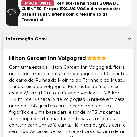
IMPORTANTE
Registe-se
na nossa ZONA DE
CLIENTES! Preços EXCLUSIVOS e dinheiro extra
Estacionamento gratuito
para as suas viagens com o Mealheiro da
Traventia!
Instalações
Salas de reunião
Informação Geral
Instalações de ginástica
Caixa multibanco/serviços bancários
Hilton Garden Inn Volgograd
Espaço para conferências
Com uma estadia Hilton Garden Inn Volgograd, ficará
numa localização central em Volgogrado, a 10 minutos
Transporte
de carro de Ruínas do Moinho de Farinha e de Museu
Transporte para o aeroporto (custo adicional)
Panorâmico de Volgograd. Este hotel de 4 estrelas
está a 2,5 km (1,6 mi) de Casa de Pavlov e a 2,8 km
Acessibilidade
(1,8 mi) de Planetário de Volgograd..Sinta-se em casa
num dos 158 quartos com ar condicionado, um
Acessibilidade no quarto (em quartos selecionados)
frigorífico e uma base para leitor de MP3. As camas
têm roupa de alta qualidade e todas as unidades
Recepção acessível para cadeira de rodas
contam com um sofá-cama. Há internet grátis com e
Centro de fitness acessível para cadeira de rodas
sem fios. As casas de banho privativas dispõem de um
Receção com concierge acessível para cadeira de