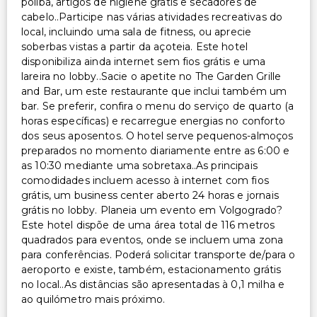
polibã, artigos de higiene grátis e secadores de
rodas
cabelo..Participe nas várias atividades recreativas do
Restaurante no local acessível para cadeira de rodas
local, incluindo uma sala de fitness, ou aprecie
soberbas vistas a partir da açoteia. Este hotel
Estacionamento acessível para cadeira de rodas
disponibiliza ainda internet sem fios grátis e uma
lareira no lobby..Sacie o apetite no The Garden Grille
Outros serviços
and Bar, um este restaurante que inclui também um
bar. Se preferir, confira o menu do serviço de quarto (a
Cofre na recepção
horas específicas) e recarregue energias no conforto
Equipa multilíngue
dos seus aposentos. O hotel serve pequenos-almoços
Serviço de lavanderia
preparados no momento diariamente entre as 6:00 e
as 10:30 mediante uma sobretaxa..As principais
comodidades incluem acesso à internet com fios
grátis, um business center aberto 24 horas e jornais
grátis no lobby. Planeia um evento em Volgogrado?
Este hotel dispõe de uma área total de 116 metros
quadrados para eventos, onde se incluem uma zona
para conferências. Poderá solicitar transporte de/para o
aeroporto e existe, também, estacionamento grátis
no local..As distâncias são apresentadas à 0,1 milha e
ao quilómetro mais próximo.