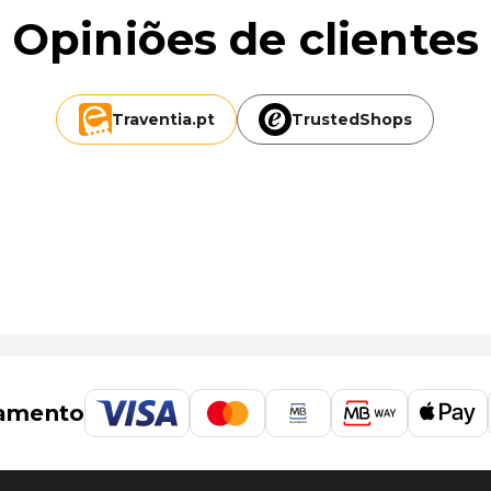
Opiniões de clientes
Traventia.
pt
TrustedShops
amento