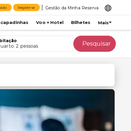
Gestão da Minha Reserva
essão
Registe-se
scapadinhas
Voo + Hotel
Bilhetes
Mais
bitação
Pesquisar
quarto. 2 pessoas