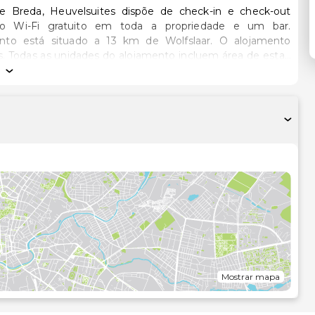
 Breda, Heuvelsuites dispõe de check-in e check-out
esso Wi-Fi gratuito em toda a propriedade e um bar.
nto está situado a 13 km de Wolfslaar. O alojamento
tar,
casa de banho privativa com produtos de higiene pessoal
as unidades com vistas da cidade, e cada quarto inclui
os com roupa de cama e toalhas. São oferecidas
egetariano. Em Heuvelsuites vai encontrar um restaurante
ém disso, há também a possibilidade de solicitar opções
O Aeroporto de Eindhoven fica a 53 km da propriedade.
Mostrar mapa