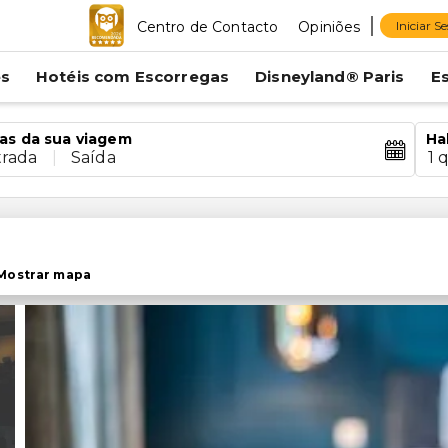
Centro de Contacto
Opiniões
Iniciar S
es
Hotéis com Escorregas
Disneyland® Paris
E
as da sua viagem
Ha
trada
|
Saída
1 
Mostrar mapa