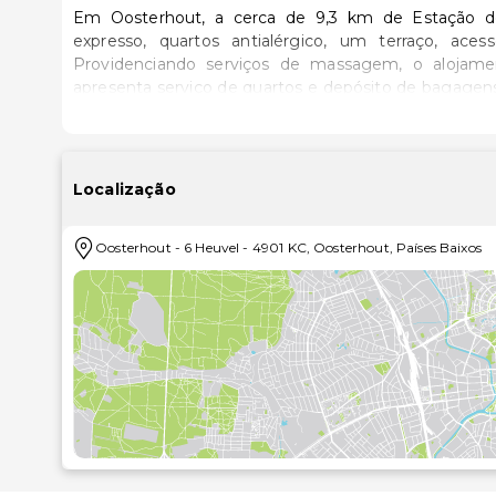
Em Oosterhout, a cerca de 9,3 km de Estação de
expresso, quartos antialérgico, um terraço, ac
Providenciando serviços de massagem, o alojame
apresenta serviço de quartos e depósito de bagagens. Todas as unidades do alojamento incluem área de es
uma televisão de ecrã plano com canais por cabo e 
gratuitos e chuveiro. O alojamento fornece algum
máquina de café. No alojamento, os quartos estão equipad
opções de pequeno-almoço à carta, continental ou v
Localização
que serve gastronomia italiano e mediterrânica. Al
vegetariano, sem laticínios e kosher. Os hóspedes de Heuvelsuites poderão desfrutar de atividades em
Oosterhout
-
6 Heuvel
-
4901 KC
,
Oosterhout
,
Países Baixos
Oosterhout e arredores, como ciclismo. Parque Temático De Efteling fica a 24 km de Heuvelsuites, enquanto
Teatro De Nieuwe Doelen está a 28 km de distância. 