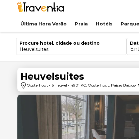
Última Hora Verão
Praia
Hotéis
Parqu
Procure hotel, cidade ou destino
Dat
En
Heuvelsuites
Heuvelsuites
Oosterhout
-
6 Heuvel
-
4901 KC
,
Oosterhout
,
Países Baixos
-