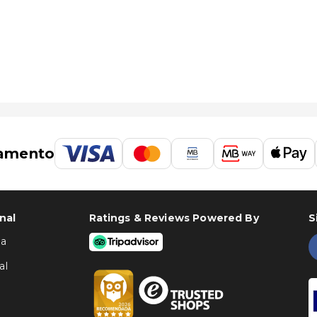
HKK) - 280,5 km/174,3 mi
amento
nal
Ratings & Reviews Powered By
S
ha
al