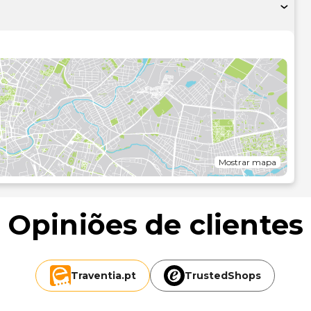
ire partido das várias comodidades e serviços ao seu dispor,
e bilhetes.
o entre o leque de comodidades oferecidas por Este
ómetro mais próximo.
Mostrar mapa
Opiniões de clientes
Traventia.
pt
TrustedShops