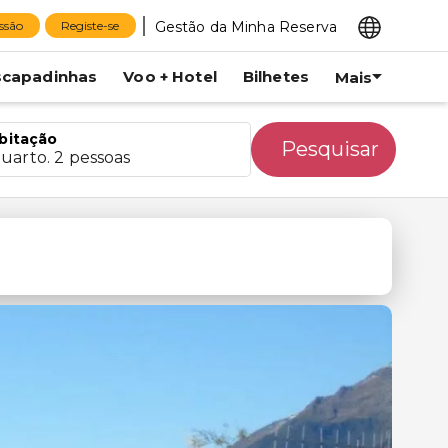
Gestão da Minha Reserva
essão
Registe-se
scapadinhas
Voo + Hotel
Bilhetes
Mais
bitação
Pesquisar
quarto. 2 pessoas