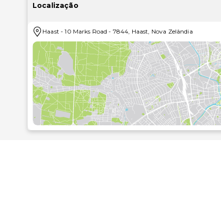
Localização
Desfrute de fantásticas vistas a partir do jardim ou t
incluindo Wi-fi grátis e apoio para excursões/compra d
Haast
-
10 Marks Road
-
7844
,
Haast
,
Nova Zelândia
Armazenamento de bagagem e uma lavandaria estã
lodge. Há estacionamento grátis no local.
As distâncias são apresentadas à 0,1 milha e ao quil
Bee Honey & Health - 0,2 km/0,1 mi
Aotearoa Gemstones - 0,4 km/0,3 mi
Posto de Turismo de Haast - 2,5 km/1,6 mi
Te Wahipounamu - 6,3 km/3,9 mi
Haast Beach - 7 km/4,3 mi
Waita Beach - 8,3 km/5,1 mi
Hapuka Estuary Walk - 17,3 km/10,7 mi
Miradouro de Ship Creek - 18 km/11,2 mi
Hannah's Beach - 20,1 km/12,5 mi
Roaring Billy Falls - 27,5 km/17,1 mi
Lake Ellery - 42,9 km/26,7 mi
Lago Paringa - 50,2 km/31,2 mi