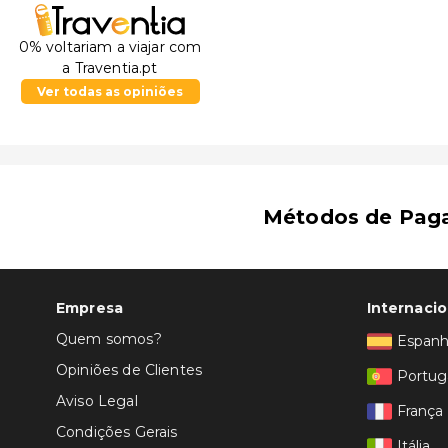
O aeroporto principal mais próximo é o de Hokitika (
0% voltariam a viajar com
a Traventia.pt
Ver todas as opiniões
Métodos de Pag
Empresa
Internacio
Quem somos?
Espan
Opiniões de Clientes
Portug
Aviso Legal
França
Condições Gerais
Itália