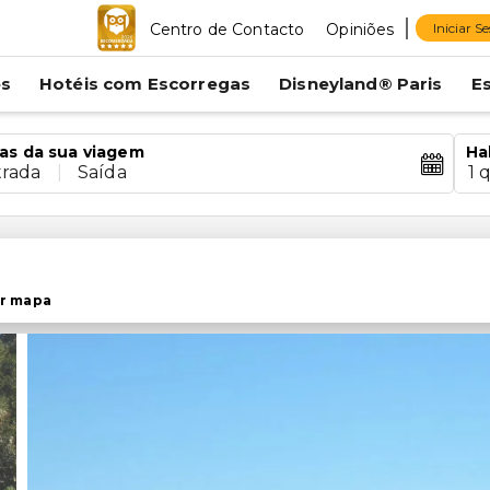
Centro de Contacto
Opiniões
Iniciar S
es
Hotéis com Escorregas
Disneyland® Paris
E
as da sua viagem
Ha
trada
|
Saída
1 
r mapa