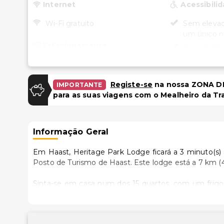
Internet
Acessibili
Wi-Fi gratuito
Sem elevad
um único ní
Estacionamento
Acessibilid
quartos sel
Estacionamento gratuito
Estacionam
cadeira de 
Registe-se
na nossa ZONA DE
IMPORTANTE
Instalações
para as suas viagens com o Mealheiro da Tr
Área para piquenique
Informação Geral
Em Haast, Heritage Park Lodge ficará a 3 minuto(s)
Posto de Turismo de Haast. Este lodge 
Sinta-se em casa num dos 15 quartos, com um frigoríf
permite-lhe ficar sempre em contacto. Ao final do dia
banho estão equipadas com um polibã e secadores 
cafeteiras/bules. A limpeza dos quartos é efetuada diár