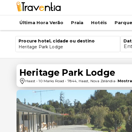
Última Hora Verão
Praia
Hotéis
Parqu
Procure hotel, cidade ou destino
Dat
En
Heritage Park Lodge
Heritage Park Lodge
Haast
-
10 Marks Road
-
7844
,
Haast
,
Nova Zelândia
-
Mostra