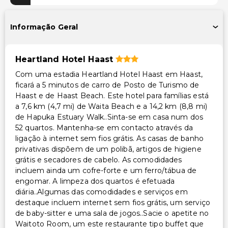
Outros serviços
Informação Geral
Cofre na recepção
Serviço de lavanderia
Heartland Hotel Haast
Serviço de lavanderia/lavagem a seco
Com uma estadia Heartland Hotel Haast em Haast,
ficará a 5 minutos de carro de Posto de Turismo de
Haast e de Haast Beach. Este hotel para famílias está
a 7,6 km (4,7 mi) de Waita Beach e a 14,2 km (8,8 mi)
de Hapuka Estuary Walk..Sinta-se em casa num dos
52 quartos. Mantenha-se em contacto através da
ligação à internet sem fios grátis. As casas de banho
privativas dispõem de um polibã, artigos de higiene
grátis e secadores de cabelo. As comodidades
incluem ainda um cofre-forte e um ferro/tábua de
engomar. A limpeza dos quartos é efetuada
diária..Algumas das comodidades e serviços em
destaque incluem internet sem fios grátis, um serviço
de baby-sitter e uma sala de jogos..Sacie o apetite no
Waitoto Room, um este restaurante tipo buffet que