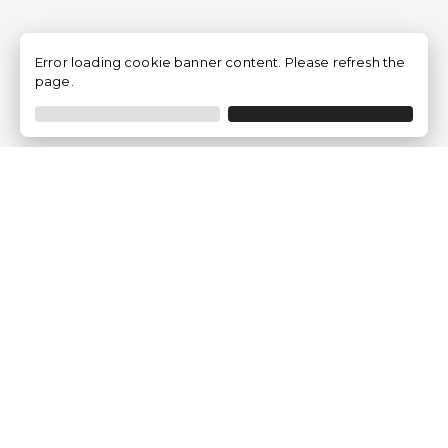
Error loading cookie banner content. Please refresh the
page.
Empresa
Quem somos?
Opiniões de Clientes
Aviso Legal
Condições Gerais
Politica de Privacidade
Política de Cookies