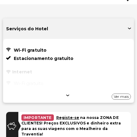
Serviços do Hotel
Wi-Fi gratuito
Estacionamento gratuito
Internet
Wi-Fi gratuito
Estacionamento
Ver mais
Estacionamento gratuito
IMPORTANTE
Registe-se
na nossa ZONA DE
Instalações
CLIENTES! Preços EXCLUSIVOS e dinheiro extra
para as suas viagens com o Mealheiro da
Sala de jogos/arcade
Traventia!