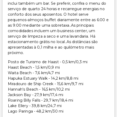
inclui também um bar. Se preferir, confira o menu do
serviço de quarto 24 horas e recarregue energias no
conforto dos seus aposentos. O hotel serve
pequenos-almoços buffet diariamente entre as 6:00 e
as 9:00 mediante uma sobretaxa..As principais
comodidades incluem um business center, um
serviço de limpeza a seco e uma lavandaria. Há
estacionamento grátis no local..As distâncias são
apresentadas à 0,1 milha e ao quilómetro mais
próximo.
Posto de Turismo de Haast - 0,5 km/0,3 mi
Haast Beach - 1,5 km/0,9 mi
Waita Beach - 7,6 km/4,7 mi
Hapuka Estuary Walk - 14,2 km/8,8 mi
Miradouro de Ship Creek - 15,6 km/9,7 mi
Hannah's Beach - 16,5 km/10,2 mi
Jackson Bay - 27,9 km/17,4 mi
Roaring Billy Falls - 29,7 km/18,4 mi
Lake Ellery - 39,8 km/24,7 mi
Lago Paringa - 48,2 km/30 mi