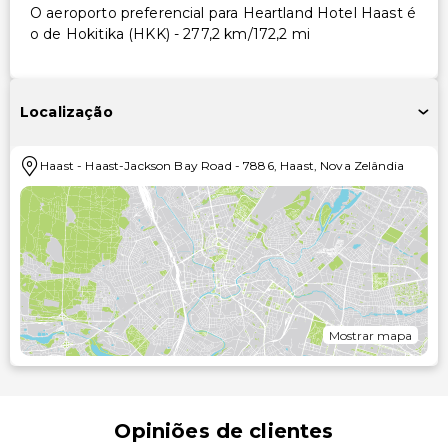
O aeroporto preferencial para Heartland Hotel Haast é
o de Hokitika (HKK) - 277,2 km/172,2 mi
Localização
Haast
-
Haast-Jackson Bay Road
-
7886
,
Haast
,
Nova Zelândia
Mostrar mapa
Opiniões de clientes