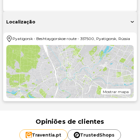
Localização
Pyatigorsk
-
Beshtaygorskoe route
-
357500
,
Pyatigorsk
,
Rússia
Mostrar mapa
Opiniões de clientes
Traventia.
pt
TrustedShops