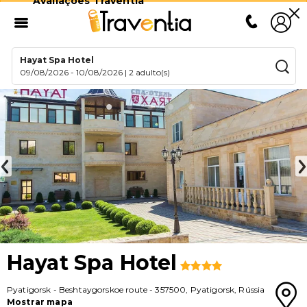
Avaliações Traventia
Hayat Spa Hotel
09/08/2026
-
10/08/2026
|
2 adulto(s)
Hayat Spa Hotel
Pyatigorsk
-
Beshtaygorskoe route
-
357500
,
Pyatigorsk
,
Rússia
Mostrar mapa