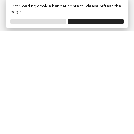
Error loading cookie banner content. Please refresh the
page.
Empresa
Quem somos?
Opiniões de Clientes
Aviso Legal
Condições Gerais
Politica de Privacidade
Política de Cookies
Gerir definições de cookies