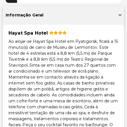
Piscina e Bem-estar
Spa de serviço completo
Informação Geral
Piscina infantil
Instalações
Hayat Spa Hotel
Ao alojar-se Hayat Spa Hotel em Pyatigorsk, ficará a 15
Salas de reunião
minuto(s) de carro de Museu de Lermontov. Este
Espaço para conferências
hotel de 4 estrelas está a 8,8 km (5,5 mi) de Parque
Tsvetnik e a 8,8 km (5,5 mi) de Teatro Regional de
Acessibilidade
Stavropol..Sinta-se em casa num dos 27 quartos com
ar condicionado e um televisor de ecrã plano.
Estacionamento acessível para cadeira de rodas
Mantenha-se em contacto através da ligação à
internet sem fios grátis. As casas de banho privativas
Outros serviços
dispõem de um polibã, artigos de higiene grátis e
secadores de cabelo. As comodidades incluem ainda
Cofre na recepção
um cofre-forte e uma mesa de escritório, além de um
Serviço de lavanderia
telefone com chamadas locais grátis..Ceda à
irresistível tentação de uma ida ao spa, e desfrute de
massagens, tratamentos corporais e tratamentos
faciais..Peça o seu cocktail favorito no bar/lounge. O