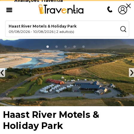
Avaliações Traventia
Haast River Motels & Holiday Park
09/08/2026
-
10/08/2026
|
2 adulto(s)
Haast River Motels &
Holiday Park