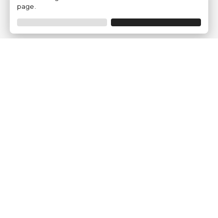
page.
Empresa
Quem somos?
Opiniões de Clientes
Aviso Legal
Condições Gerais
Politica de Privacidade
Política de Cookies
Gerir definições de cookies