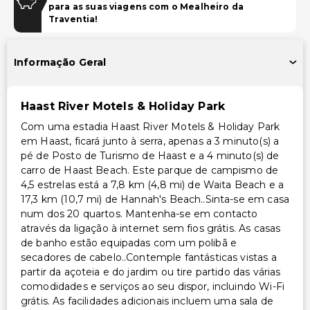
para as suas viagens com o Mealheiro da
Biblioteca
Traventia!
Sala de jogos/arcade
Área para piquenique
Informação Geral
Acessibilidade
Haast River Motels & Holiday Park
Acessibilidade no quarto (em quartos selecionados)
Com uma estadia Haast River Motels & Holiday Park
Recepção acessível para cadeira de rodas
em Haast, ficará junto à serra, apenas a 3 minuto(s) a
Receção com concierge acessível para cadeira de
pé de Posto de Turismo de Haast e a 4 minuto(s) de
rodas
carro de Haast Beach. Este parque de campismo de
Estacionamento acessível para cadeira de rodas
4,5 estrelas está a 7,8 km (4,8 mi) de Waita Beach e a
17,3 km (10,7 mi) de Hannah's Beach..Sinta-se em casa
Outros serviços
num dos 20 quartos. Mantenha-se em contacto
através da ligação à internet sem fios grátis. As casas
Serviço de lavanderia
de banho estão equipadas com um polibã e
secadores de cabelo..Contemple fantásticas vistas a
partir da açoteia e do jardim ou tire partido das várias
comodidades e serviços ao seu dispor, incluindo Wi-Fi
grátis. As facilidades adicionais incluem uma sala de