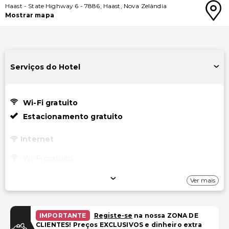
Haast
-
State Highway 6
-
7886
,
Haast
,
Nova Zelândia
Mostrar mapa
Serviços do Hotel
Wi-Fi gratuito
Estacionamento gratuito
Internet
Wi-Fi gratuito
Estacionamento
Ver mais
Estacionamento gratuito
IMPORTANTE
Registe-se
na nossa ZONA DE
Instalações
CLIENTES! Preços EXCLUSIVOS e dinheiro extra