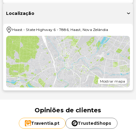
Localização
Haast
-
State Highway 6
-
7886
,
Haast
,
Nova Zelândia
Mostrar mapa
Opiniões de clientes
Traventia.
pt
TrustedShops