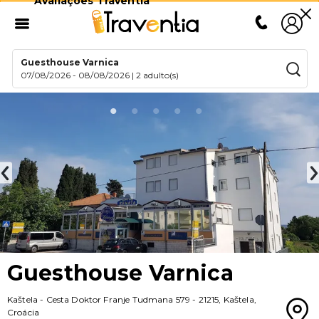
Avaliações Traventia
Guesthouse Varnica
07/08/2026
-
08/08/2026
|
2 adulto(s)
Guesthouse Varnica
Kaštela
-
Cesta Doktor Franje Tudmana 579
-
21215
,
Kaštela
,
Croácia