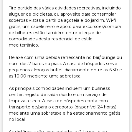
Serviço de lavanderia
Tire partido das várias atividades recreativas, incluindo
Serviço de lavanderia/lavagem a seco
aluguer de bicicletas, ou aproveite para contemplar
soberbas vistas a partir da açoteia e do jardim. Wi-fi
grátis, um cabeleireiro e apoio para excursões/compra
de bilhetes estão também entre o leque de
comodidades desta residencial de estilo
mediterrânico.
Relaxe com uma bebida refrescante no bar/lounge ou
num dos 2 bares na praia. A casa de hóspedes serve
pequenos-almoços buffet diariamente entre as 6:30 e
as 10:00 mediante uma sobretaxa.
As principais comodidades incluem um business
center, registo de saída rápido e um serviço de
limpeza a seco. A casa de hóspedes conta com
transporte de/para o aeroporto (disponível 24 horas)
mediante uma sobretaxa e há estacionamento grátis
no local.
As distâncias são apresentadas à 0,1 milha e ao