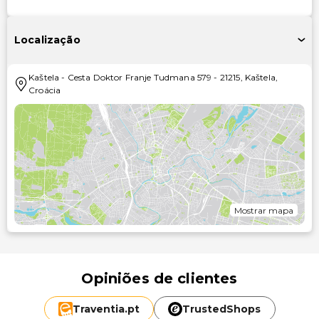
Localização
Kaštela
-
Cesta Doktor Franje Tudmana 579
-
21215
,
Kaštela
,
Croácia
Mostrar mapa
Opiniões de clientes
Traventia.
pt
TrustedShops