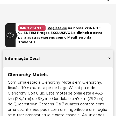
IMPORTANTE
Registe-se
na nossa ZONA DE
CLIENTES! Preços EXCLUSIVOS e dinheiro extra
para as suas viagens com o Mealheiro da
Traventia!
Informação Geral
Glenorchy Motels
Com uma estadia Glenorchy Motels em Glenorchy,
ficará a 10 minutos a pé de Lago Wakatipu e de
Glenorchy Golf Club. Este motel de praia está a 46,3
km (28,7 mi) de Skyline Gondola e a 47 km (29,2 mi)
de Queenstown Gardens..Os 7 quartos contam com
uma cozinha equipada com um frigorífico e um fogão,
se quiser preparar aquele prato especial. As unidades