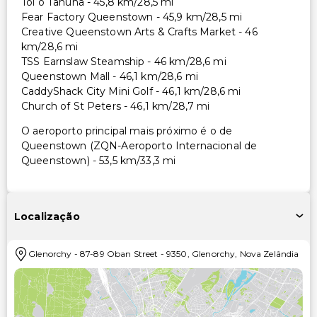
Toi o Tahuna - 45,8 km/28,5 mi
Fear Factory Queenstown - 45,9 km/28,5 mi
Creative Queenstown Arts & Crafts Market - 46
km/28,6 mi
TSS Earnslaw Steamship - 46 km/28,6 mi
Queenstown Mall - 46,1 km/28,6 mi
CaddyShack City Mini Golf - 46,1 km/28,6 mi
Church of St Peters - 46,1 km/28,7 mi
O aeroporto principal mais próximo é o de
Queenstown (ZQN-Aeroporto Internacional de
Queenstown) - 53,5 km/33,3 mi
Localização
Glenorchy
-
87-89 Oban Street
-
9350
,
Glenorchy
,
Nova Zelândia