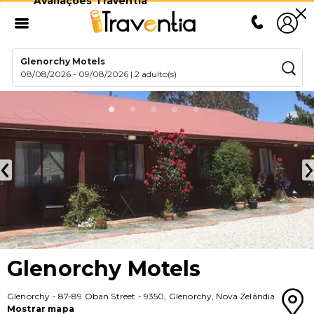
Avaliações Traventia
Glenorchy Motels
08/08/2026
-
09/08/2026
|
2 adulto(s)
Glenorchy Motels
Glenorchy
-
87-89 Oban Street
-
9350
,
Glenorchy
,
Nova Zelândia
Mostrar mapa