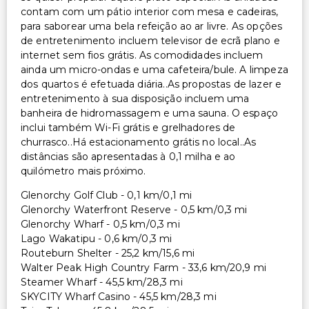
contam com um pátio interior com mesa e cadeiras,
para saborear uma bela refeição ao ar livre. As opções
de entretenimento incluem televisor de ecrã plano e
internet sem fios grátis. As comodidades incluem
ainda um micro-ondas e uma cafeteira/bule. A limpeza
dos quartos é efetuada diária..As propostas de lazer e
entretenimento à sua disposição incluem uma
banheira de hidromassagem e uma sauna. O espaço
inclui também Wi-Fi grátis e grelhadores de
churrasco..Há estacionamento grátis no local..As
distâncias são apresentadas à 0,1 milha e ao
quilómetro mais próximo.
Glenorchy Golf Club - 0,1 km/0,1 mi
Glenorchy Waterfront Reserve - 0,5 km/0,3 mi
Glenorchy Wharf - 0,5 km/0,3 mi
Lago Wakatipu - 0,6 km/0,3 mi
Routeburn Shelter - 25,2 km/15,6 mi
Walter Peak High Country Farm - 33,6 km/20,9 mi
Steamer Wharf - 45,5 km/28,3 mi
SKYCITY Wharf Casino - 45,5 km/28,3 mi