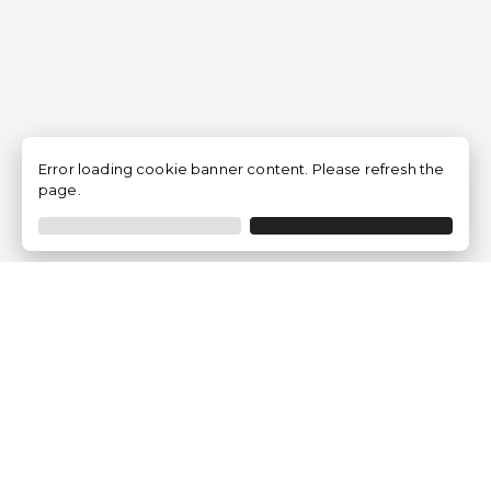
Error loading cookie banner content. Please refresh the
page.
Empresa
Quem somos?
Opiniões de Clientes
Aviso Legal