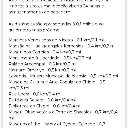
As principais comodidades incluem um serviço de
limpeza a seco, uma receção aberta 24 horas e
armazenamento de bagagem.
As distâncias são apresentadas à 0,1 milha e ao
quilómetro mais próximo.
Muralhas Venezianas de Nicosia - 0,1 km/0,1 mi
Mansão de Hadjigeorgakis Kornesios - 0,4 km/0,2 mi
Museu dos Correios - 0,4 km/0,3 mi
Monumento à Liberdade - 0,5 km/0,3 mi
Palácio Arcebispal - 0,5 km/0,3 mi
Hamam Omeriye - 0,5 km/0,3 mi
Leventis - Museu Municipal de Nicósia - 0,5 km/0,3 mi
Museu da Cultura e Arte Popular do Chipre - 0,5
km/0,3 mi
Rua Ledra - 0,6 km/0,4 mi
Eleftheria Square - 0,6 km/0,4 mi
Biblioteca do Chipre - 0,6 km/0,4 mi
Museu, Observatório e Torre de Shacolas - 0,7 km/0,4
mi
Museum of the History of Cypriot Coinage - 0,7