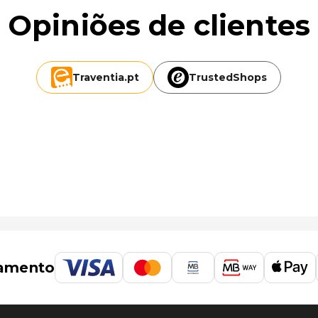
Opiniões de clientes
i
Traventia.
pt
TrustedShops
s (FLN-Aeroporto Internacional Hercílio Luz) - 34,1 km/21,2
amento