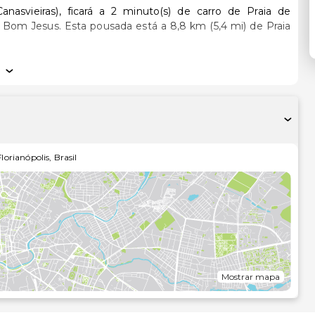
asvieiras), ficará a 2 minuto(s) de carro de Praia de
8 km (5,4 mi) de Praia
onado e Smart TV. O acesso à internet sem fios permite-
a a uma seleção de canais digitais. As casas de banho estão
elo. As comodidades incluem ainda secretárias e
fetuada diária.
incluindo uma piscina exterior sazonal, ou aprecie soberbas
Florianópolis
,
Brasil
dGarden 437. A pousada serve pequenos-almoços preparados
ediante uma sobretaxa.
 estacionamento grátis no local.
ómetro mais próximo.
Mostrar mapa