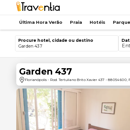
Última Hora Verão
Praia
Hotéis
Parqu
Procure hotel, cidade ou destino
Dat
En
Garden 437
Garden 437
Florianópolis
-
Rod. Tertuliano Brito Xavier 437
-
88054600
,