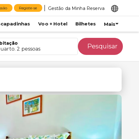
Gestão da Minha Reserva
essão
Registe-se
scapadinhas
Voo + Hotel
Bilhetes
Mais
bitação
Pesquisar
quarto. 2 pessoas