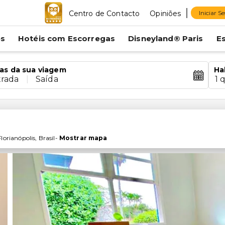
Centro de Contacto
Opiniões
Iniciar S
es
Hotéis com Escorregas
Disneyland® Paris
E
as da sua viagem
Ha
trada
|
Saída
1 
Florianópolis
,
Brasil
-
Mostrar mapa