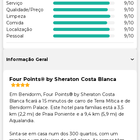
Serviço
9
/10
Transporte
Qualidade/Preço
9
/10
Limpeza
9
/10
Transporte para o aeroporto (custo adicional)
Comida
9
/10
Localização
9
/10
Acessibilidade
Pessoal
9
/10
Spa acessível para cadeira de rodas
Sinalização em braille ou elevada
Acessibilidade no quarto (em quartos selecionados)
Informação Geral
Recepção acessível para cadeira de rodas
Piscina acessível para cadeira de rodas
Four Points® by Sheraton Costa Blanca
Centro de fitness acessível para cadeira de rodas
Restaurante no local acessível para cadeira de rodas
Em Benidorm, Four Points® by Sheraton Costa
Blanca ficará a 15 minutos de carro de Terra Mítica e de
Estacionamento acessível para cadeira de rodas
Benidorm Palace. Este hotel para famílias está a 3,5
km (2,2 mi) de Praia Poniente e a 9,4 km (5,9 mi) de
Outros serviços
Aqualandia.
Cofre na recepção
Sinta-se em casa num dos 300 quartos, com um
Serviço de lavanderia