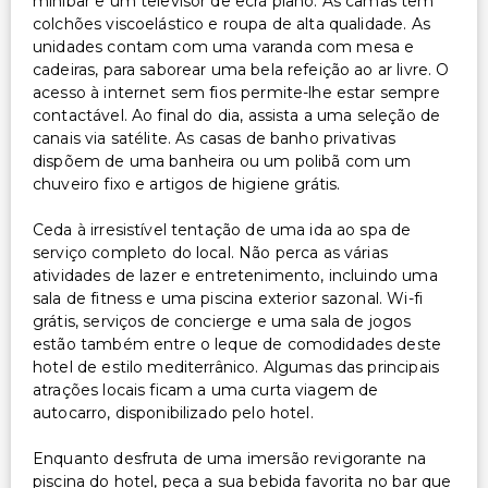
minibar e um televisor de ecrã plano. As camas têm
Serviço de lavanderia/lavagem a seco
colchões viscoelástico e roupa de alta qualidade. As
unidades contam com uma varanda com mesa e
cadeiras, para saborear uma bela refeição ao ar livre. O
acesso à internet sem fios permite-lhe estar sempre
contactável. Ao final do dia, assista a uma seleção de
canais via satélite. As casas de banho privativas
dispõem de uma banheira ou um polibã com um
chuveiro fixo e artigos de higiene grátis.
Ceda à irresistível tentação de uma ida ao spa de
serviço completo do local. Não perca as várias
atividades de lazer e entretenimento, incluindo uma
sala de fitness e uma piscina exterior sazonal. Wi-fi
grátis, serviços de concierge e uma sala de jogos
estão também entre o leque de comodidades deste
hotel de estilo mediterrânico. Algumas das principais
atrações locais ficam a uma curta viagem de
autocarro, disponibilizado pelo hotel.
Enquanto desfruta de uma imersão revigorante na
piscina do hotel, peça a sua bebida favorita no bar que