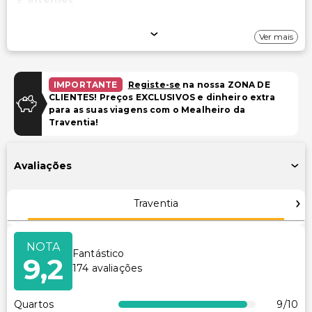
Wi-Fi gratuito
Ver mais
Estacionamento
Estacionamento gratuito
IMPORTANTE
Registe-se
na nossa ZONA DE
CLIENTES! Preços EXCLUSIVOS e dinheiro extra
Garagem
para as suas viagens com o Mealheiro da
Traventia!
Piscina e Bem-estar
Piscina ao ar livre sazonal
Avaliações
Piscina infantil
Traventia
Instalações
Clube infantil (gratuito)
NOTA
Fantástico
Instalações de ginástica
9,2
174
avaliações
Sala de jogos/arcade
Espaço para conferências
Quartos
9
/10