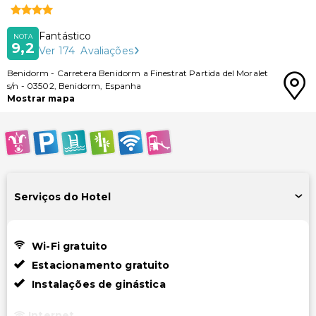
Fantástico
NOTA
9,2
Ver
174
Avaliações
Benidorm
-
Carretera Benidorm a Finestrat Partida del Moralet
s/n
-
03502
,
Benidorm
,
Espanha
Mostrar mapa
Serviços do Hotel
Wi-Fi gratuito
Estacionamento gratuito
Instalações de ginástica
Internet