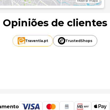
Mostrar mapa
Opiniões de clientes
Traventia.
pt
TrustedShops
amento