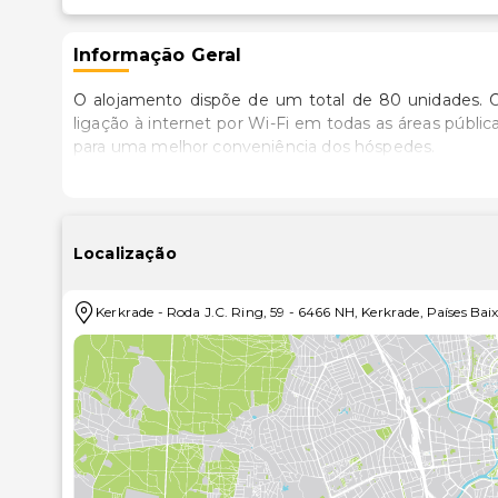
Informação Geral
O alojamento dispõe de um total de 80 unidades. O
ligação à internet por Wi-Fi em todas as áreas públic
para uma melhor conveniência dos hóspedes.
Localização
Kerkrade
-
Roda J.C. Ring, 59
-
6466 NH
,
Kerkrade
,
Países Bai