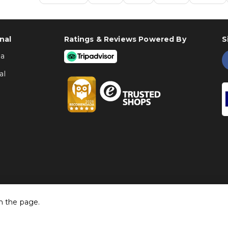
nal
Ratings & Reviews Powered By
S
ha
al
h the page.
©
Traventia.pt