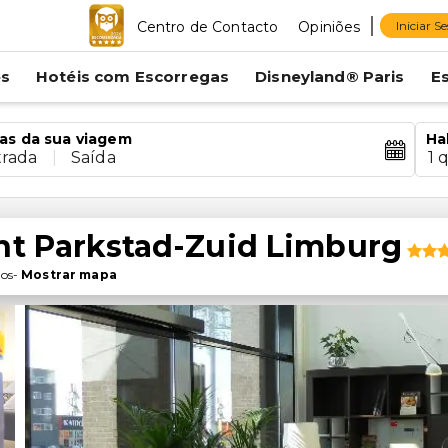
Centro de Contacto
Opiniões
Iniciar S
es
Hotéis com Escorregas
Disneyland® Paris
E
as da sua viagem
Ha
trada
|
Saída
1 
ant Parkstad-Zuid Limburg
xos
-
Mostrar mapa