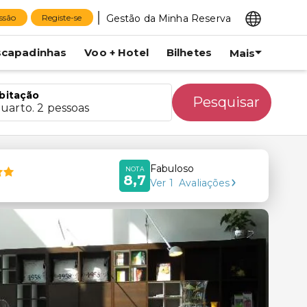
Gestão da Minha Reserva
essão
Registe-se
scapadinhas
Voo + Hotel
Bilhetes
Mais
bitação
Pesquisar
quarto. 2 pessoas
Fabuloso
NOTA
8,7
Ver
1
Avaliações