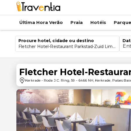
Última Hora Verão
Praia
Hotéis
Parqu
Procure hotel, cidade ou destino
Dat
En
Fletcher Hotel-Restaurant Parkstad-Zuid Limburg
Fletcher Hotel-Restaur
Kerkrade
-
Roda J.C. Ring, 59
-
6466 NH
,
Kerkrade
,
Países Bai