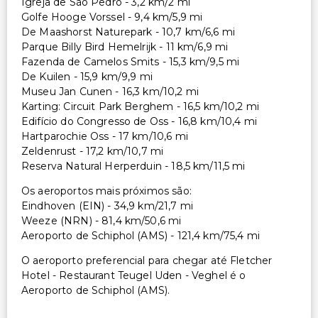
Igreja de São Pedro - 3,2 km/2 mi
Golfe Hooge Vorssel - 9,4 km/5,9 mi
De Maashorst Naturepark - 10,7 km/6,6 mi
Parque Billy Bird Hemelrijk - 11 km/6,9 mi
Fazenda de Camelos Smits - 15,3 km/9,5 mi
De Kuilen - 15,9 km/9,9 mi
Museu Jan Cunen - 16,3 km/10,2 mi
Karting: Circuit Park Berghem - 16,5 km/10,2 mi
Edifício do Congresso de Oss - 16,8 km/10,4 mi
Hartparochie Oss - 17 km/10,6 mi
Zeldenrust - 17,2 km/10,7 mi
Reserva Natural Herperduin - 18,5 km/11,5 mi
Os aeroportos mais próximos são:
Eindhoven (EIN) - 34,9 km/21,7 mi
Weeze (NRN) - 81,4 km/50,6 mi
Aeroporto de Schiphol (AMS) - 121,4 km/75,4 mi
O aeroporto preferencial para chegar até Fletcher
Hotel - Restaurant Teugel Uden - Veghel é o
Aeroporto de Schiphol (AMS).