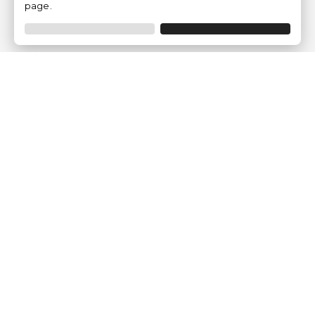
page.
Empresa
Quem somos?
Opiniões de Clientes
Aviso Legal
Condições Gerais
Politica de Privacidade
Política de Cookies
Gerir definições de cookies