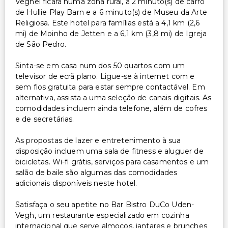
Veghel ficará numa zona rural, a 2 minuto(s) de carro
de Hullie Play Barn e a 6 minuto(s) de Museu da Arte
Religiosa. Este hotel para famílias está a 4,1 km (2,6
mi) de Moinho de Jetten e a 6,1 km (3,8 mi) de Igreja
de São Pedro.
Sinta-se em casa num dos 50 quartos com um
televisor de ecrã plano. Ligue-se à internet com e
sem fios gratuita para estar sempre contactável. Em
alternativa, assista a uma seleção de canais digitais. As
comodidades incluem ainda telefone, além de cofres
e de secretárias.
As propostas de lazer e entretenimento à sua
disposição incluem uma sala de fitness e aluguer de
bicicletas. Wi-fi grátis, serviços para casamentos e um
salão de baile são algumas das comodidades
adicionais disponíveis neste hotel.
Satisfaça o seu apetite no Bar Bistro DuCo Uden-
Vegh, um restaurante especializado em cozinha
internacional que serve almoços, jantares e brunches