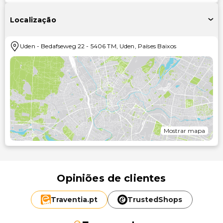
Localização
Uden
-
Bedafseweg 22
-
5406 TM
,
Uden
,
Países Baixos
Mostrar mapa
Opiniões de clientes
Traventia.
pt
TrustedShops