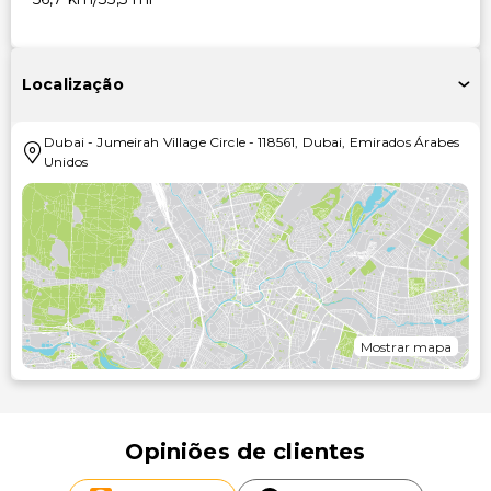
Localização
Dubai
-
Jumeirah Village Circle
-
118561
,
Dubai
,
Emirados Árabes
Unidos
Mostrar mapa
Opiniões de clientes