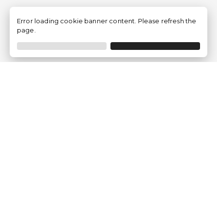
Error loading cookie banner content. Please refresh the
page.
Empresa
Quem somos?
Opiniões de Clientes
Aviso Legal
Condições Gerais
Politica de Privacidade
Política de Cookies