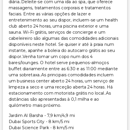
diária..Deleite-se com uma ida ao spa, que oferece
rodas
massagens, tratamentos corporais e tratamentos
Restaurante no local acessível para cadeira de rodas
faciais. Entre as várias opções de lazer e
Caminho acessível para cadeira de rodas
entretenimento ao seu dispor, incluem-se um health
club aberto 24 horas, uma piscina exterior e uma
Estacionamento acessível para cadeira de rodas
sauna. Wi-Fi grátis, serviços de concierge e um
cabeleireiro são algumas das comodidades adicionais
Outros serviços
disponíveis neste hotel. Se quiser ir até à praia num
Cofre na recepção
instante, apanhe a boleia do autocarro grátis ao seu
dispor..Venha tomar um copo num dos 4
Salva-vidas no local
bares/lounges. O hotel serve pequenos-almoços
Serviço de lavanderia
buffet diariamente entre as 6:30 e as 11:00 mediante
Serviço de lavanderia/lavagem a seco
uma sobretaxa..As principais comodidades incluem
um business center aberto 24 horas, um serviço de
limpeza a seco e uma receção aberta 24 horas. Há
estacionamento com motorista grátis no local..As
distâncias são apresentadas à 0,1 milha e ao
quilómetro mais próximo.
Jardim Al Barsha - 7,9 km/4,9 mi
Dubai Sports City - 8 km/5 mi
Dubai Science Park - 8 km/5 mi