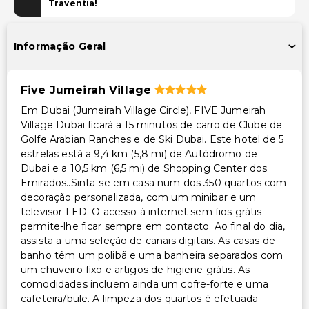
Traventia!
Piscina e Bem-estar
Spa de serviço completo
Informação Geral
Sala(s) de tratamento de spa
Piscina infantil
Five Jumeirah Village
Instalações de fitness 24 horas
Em Dubai (Jumeirah Village Circle), FIVE Jumeirah
Village Dubai ficará a 15 minutos de carro de Clube de
Instalações
Golfe Arabian Ranches e de Ski Dubai. Este hotel de 5
Caixa multibanco/serviços bancários
estrelas está a 9,4 km (5,8 mi) de Autódromo de
Dubai e a 10,5 km (6,5 mi) de Shopping Center dos
Carregador/portaria
Emirados..Sinta-se em casa num dos 350 quartos com
decoração personalizada, com um minibar e um
Acessibilidade
televisor LED. O acesso à internet sem fios grátis
permite-lhe ficar sempre em contacto. Ao final do dia,
Spa acessível para cadeira de rodas
assista a uma seleção de canais digitais. As casas de
Recepção acessível para cadeira de rodas
banho têm um polibã e uma banheira separados com
Piscina acessível para cadeira de rodas
um chuveiro fixo e artigos de higiene grátis. As
Centro de fitness acessível para cadeira de rodas
comodidades incluem ainda um cofre-forte e uma
cafeteira/bule. A limpeza dos quartos é efetuada
Receção com concierge acessível para cadeira de