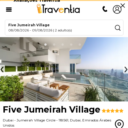
Avaliações Traventia
Five Jumeirah Village
08/08/2026
-
09/08/2026
|
2 adulto(s)
Five Jumeirah Village
Dubai
-
Jumeirah Village Circle
-
118561
,
Dubai
,
Emirados Árabes
Unidos